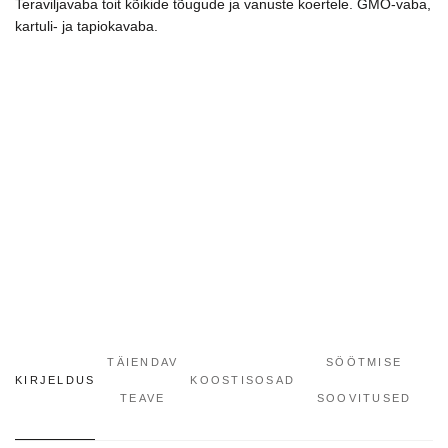
Teraviljavaba toit kõikide tõugude ja vanuste koertele. GMO-vaba,
kartuli- ja tapiokavaba.
TÄIENDAV
SÖÖTMISE
KIRJELDUS
KOOSTISOSAD
TEAVE
SOOVITUSED