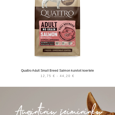
Quattro Adult Small Breed Salmon kuivtoit koertele
12,75
€
-
44,20
€
HINNAVAHEMIK:
12,75 €
KUNI
44,20 €