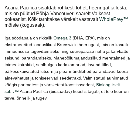
Acana Pacifica sisaldab rohkesti lõhet, heeringat ja lesta,
mis on püütud Põhja-Vancouveri saarelt Vaiksest
ookeanist. Kõik tarnitakse värskelt vastavalt
WholePrey™
mõiste (kogusaak).
Iga söödapala on rikkalik
Omega 3
(DHA, EPA), mis on
ekstraheeritud looduslikust Brunswicki heeringast, mis on kasulik
immuunsuse tugevdamiseks ning suurepärase naha ja karvkatte
seisundi parandamiseks. Mahepõllumajanduslikud meretaimed ja
taimeekstraktid, sealhulgas kadakamarjad, lavendlililled,
päikesekuivatatud lutsern ja piparmündilehed parandavad koera
ainevahetust ja toniseerivad seedetrakti. Valmistatud auhinnatud
köögis parimatest ja värsketest koostisosadest,
Bioloogiliselt
sobiv™
Acana Pacifica (biosaadav) koostis tagab, et teie koer on
terve, õnnelik ja tugev.