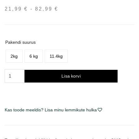
21,99
€
-
82,99
€
Hinnavahemik:
21,99 €
kuni
82,99 €
Pakendi suurus
2kg
6 kg
11.4kg
Acana
Lisa korvi
Pacifica
sausas
maistas
šunims
kogus
Kas toode meeldis? Lisa minu lemmikute hulka