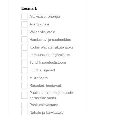
Eesmärk
Aktiivsuse, energia
Allergikutele
Väljas viibijatele
Hambaravi ja suuhooldus
Quattr
Kodus elavate isikute jaoks
Immuunsuse tagamiseks
Tundlik seedesüsteem
-50%
Luud ja liigesed
Mikrofloora
Rasedad, imetavad
Puukide, kirpude ja muude
parasiitide vastu
Paakumisvastane
Nahale ja karvkattele