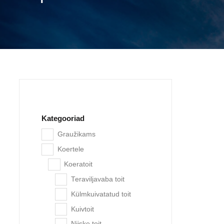
Kategooriad
Graužikams
-10%
Koertele
Koeratoit
Teraviljavaba toit
Külmkuivatatud toit
Kuivtoit
Niiske toit