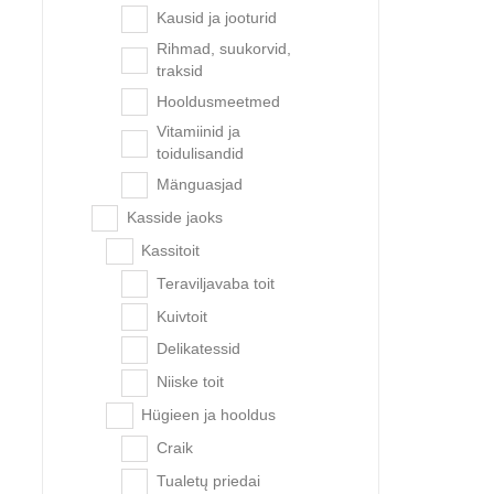
Kausid ja jooturid
Rihmad, suukorvid,
Quatt
traksid
Hooldusmeetmed
Vitamiinid ja
toidulisandid
-15%
Mänguasjad
Kasside jaoks
Kassitoit
Teraviljavaba toit
Kuivtoit
Delikatessid
Niiske toit
Hügieen ja hooldus
Craik
Quattro
Tualetų priedai