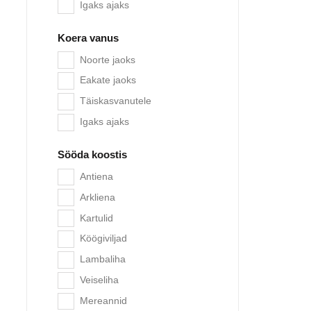
Igaks ajaks
-15%
Koera vanus
Noorte jaoks
Eakate jaoks
Täiskasvanutele
Igaks ajaks
Sööda koostis
Antiena
Arkliena
Fitm
Kartulid
Köögiviljad
Lambaliha
-15%
Veiseliha
Mereannid