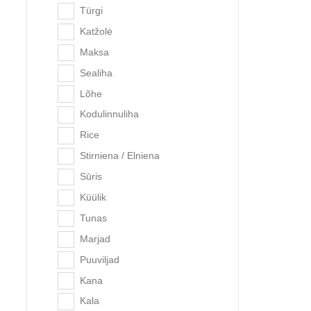
Türgi
Katžolė
Maksa
Sealiha
Lõhe
Kodulinnuliha
Rice
Stirniena / Elniena
Quattro
Sūris
Küülik
Tunas
-17%
Marjad
Puuviljad
Kana
Kala