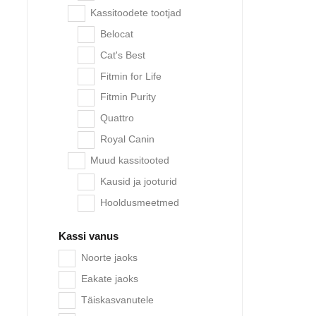
Kassitoodete tootjad
Belocat
Cat's Best
-15%
Fitmin for Life
Fitmin Purity
Quattro
Royal Canin
Muud kassitooted
Kausid ja jooturid
Hooldusmeetmed
Kassi vanus
Noorte jaoks
Qu
t
Eakate jaoks
Täiskasvanutele