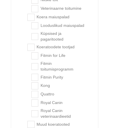
Veterinaarne toitumine
Koera maiuspalad
Looduslikud maiuspalad
Fitmin F
Küpsised ja
pagaritooted
Koeratoodete tootjad
Fitmin for Life
-15%
Fitmin
toitumisprogramm
Fitmin Purity
Kong
Quattro
Royal Canin
Royal Canin
veterinaardieetid
Muud koeratooted