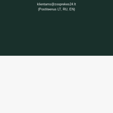
klientams@zooprekes24.lt
(Postiteenus LT, RU, EN)
TEAVE
Kaupade tarnimine
Privaatsuspoliitika
Ostutingimused
TEENUS
Kaupade tagastamine
Võtke meiega ühendust