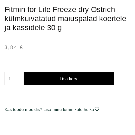
Fitmin for Life Freeze dry Ostrich
külmkuivatatud maiuspalad koertele
ja kassidele 30 g
3,84
€
Fitmin
Lisa korvi
for
Life
Freeze
dried
Kas toode meeldis? Lisa minu lemmikute hulka
Ostrich
šaltyje išdžiovinti
skanėstai
šunims