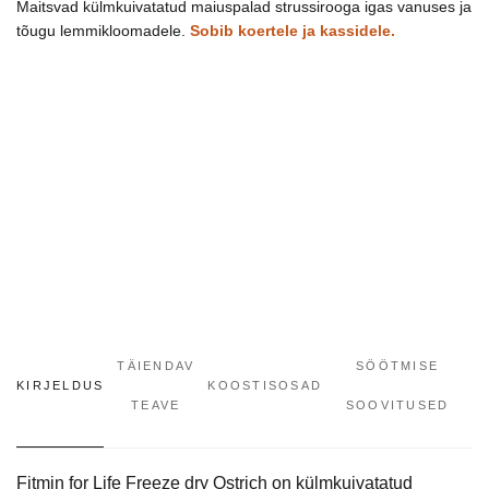
Maitsvad külmkuivatatud maiuspalad strussirooga igas vanuses ja
ir
tõugu lemmikloomadele.
Sobib koertele ja kassidele.
katėms
30
g
kogus
TÄIENDAV
SÖÖTMISE
KIRJELDUS
KOOSTISOSAD
TEAVE
SOOVITUSED
Fitmin for Life Freeze dry Ostrich on külmkuivatatud