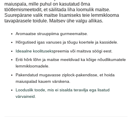
maiuspala, mille puhul on kasutatud õrna
töötlemismeetodit, et säilitada liha loomulik maitse.
Suurepärane valik maitse lisamiseks teie lemmiklooma
tavapärasele toidule. Maitsev ühe valgu allikas.
Aromaatse struuppiima gurmeemaitse.
Hõrgutised igas vanuses ja tõugu koertele ja kassidele.
Ideaalne koolituseks
preemia või maitsva söögi eest.
Eriti hõrk lõhn ja maitse meeldivad ka kõige nõudlikumatele
lemmikloomadele.
Pakendatud mugavasse ziplock-pakendisse, et hoida
maiuspalad kauem värskena.
Looduslik toode, mis ei sisalda teravilja ega lisatud
värvaineid.