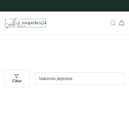
Filter
-50%
-21%