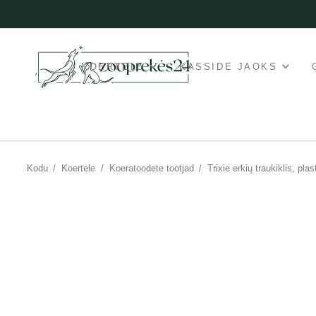
KOERTELE
KASSIDE JAOKS
Kodu
/
Koertele
/
Koeratoodete tootjad
/
Trixie erkių traukiklis, plas