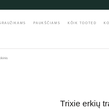
GRAUŽIKAMS
PAUKŠČIAMS
KÕIK TOOTED
K
tikinis
Trixie erkių tr