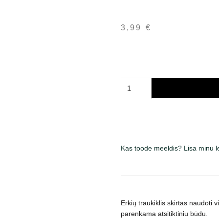
3,99
€
Trixie
erkių
traukiklis,
plastikinis
kogus
Kas toode meeldis? Lisa minu 
Erkių traukiklis skirtas naudot
parenkama atsitiktiniu būdu.