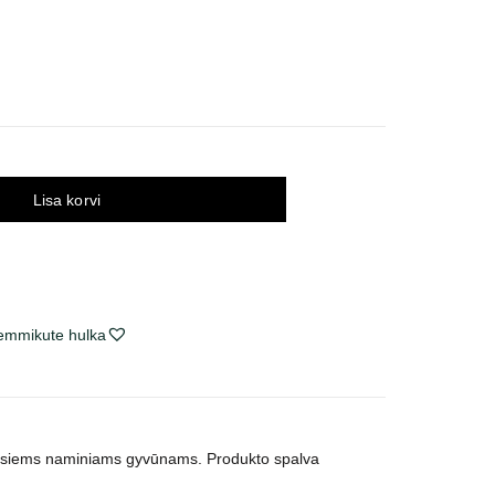
Lisa korvi
lemmikute hulka
i visiems naminiams gyvūnams.
Produkto s
palva