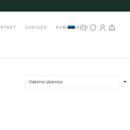
ONTAKT
UUDISED
KAMPAANIAD
Populaarne
aadressil