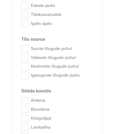
Eakate jaoks
Täiskasvanutele
Igaks ajaks
Tõu suurus
Suurte tõugude puhul
Väikeste tõugude puhul
Keskmiste tõugude puhul
Acana
Igasuguste tõugude jaoks
Sööda koostis
Popu
Antiena
aadre
Bizoniena
Köögiviljad
Lambaliha