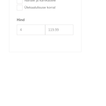
Nahale ja karvkattele
Ülekaalulisuse korral
Hind
Aca