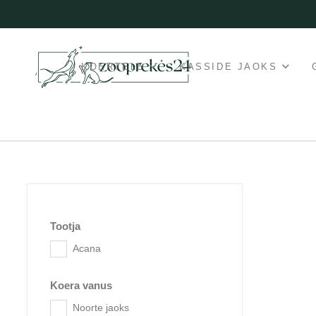
KOERTELE
KASSIDE JAOKS
Tootja
Acana
Koera vanus
Noorte jaoks