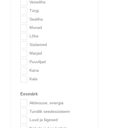
Veiseliha
Türgi
Sealiha
Munad
Lõhe
Südamed
Acana 
Marjad
Puuviljad
Kana
Kala
Eesmärk
Aktiivsuse, energia
Tundlik seedesüsteem
Luud ja liigesed