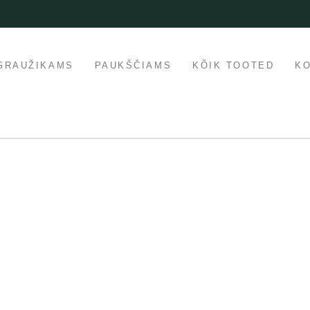
GRAUŽIKAMS
PAUKŠČIAMS
KÕIK TOOTED
K