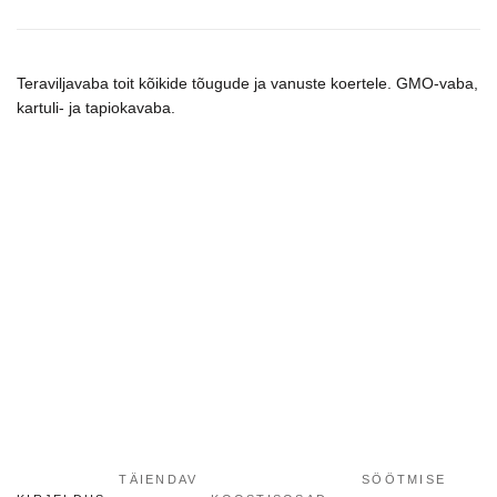
šunims
kogus
Teraviljavaba toit kõikide tõugude ja vanuste koertele. GMO-vaba,
kartuli- ja tapiokavaba.
TÄIENDAV
SÖÖTMISE