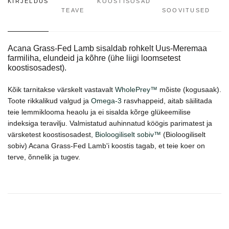
KIRJELDUS
KOOSTISOSAD
TEAVE
SOOVITUSED
Acana Grass-Fed Lamb sisaldab rohkelt Uus-Meremaa
farmiliha, elundeid ja kõhre (ühe liigi loomsetest
koostisosadest).
Kõik tarnitakse värskelt vastavalt
WholePrey™
mõiste (kogusaak).
Toote rikkalikud valgud ja
Omega-3
rasvhappeid, aitab säilitada
teie lemmiklooma heaolu ja ei sisalda kõrge glükeemilise
indeksiga teravilju. Valmistatud auhinnatud köögis parimatest ja
värsketest koostisosadest,
Bioloogiliselt sobiv™
(Bioloogiliselt
sobiv) Acana Grass-Fed Lamb'i koostis tagab, et teie koer on
terve, õnnelik ja tugev.