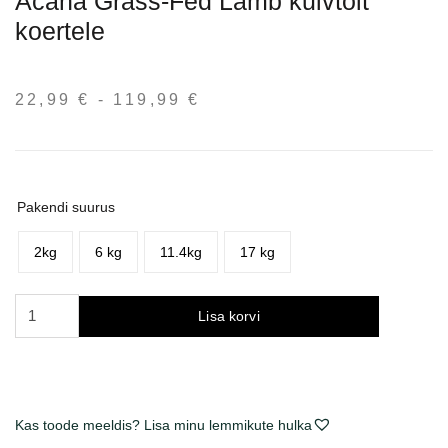
Acana Grass-Fed Lamb kuivtoit
koertele
22,99
€
-
119,99
€
Hinnavahemik:
22,99 €
kuni
119,99 €
Pakendi suurus
2kg
6 kg
11.4kg
17 kg
Acana
Lisa korvi
Grass-
Fed
Lamb
sausas
Kas toode meeldis? Lisa minu lemmikute hulka
maistas