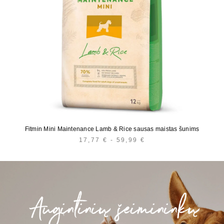
Fitmin Mini Maintenance Lamb & Rice sausas maistas šunims
17,77
€
-
59,99
€
HINNAVAHEMIK:
17,77 €
KUNI
59,99 €