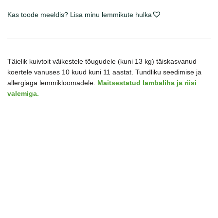
&
Kas toode meeldis? Lisa minu lemmikute hulka
Rice
sausas
maistas
šunims
Täielik kuivtoit väikestele tõugudele (kuni 13 kg) täiskasvanud
kogus
koertele vanuses 10 kuud kuni 11 aastat. Tundliku seedimise ja
allergiaga lemmikloomadele.
Maitsestatud lambaliha ja riisi
valemiga.