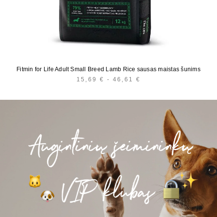
Fitmin for Life Adult Small Breed Lamb Rice sausas maistas šunims
15,69
€
-
46,61
€
HINNAVAHEMIK:
15,69 €
KUNI
46,61 €