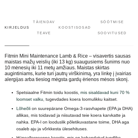
TÄIENDAV
SÖÖTMISE
KIRJELDUS
KOOSTISOSAD
TEAVE
SOOVITUSED
Fitmin Mini Maintenance Lamb & Rice – visavertis sausas
maistas mažų veislių (iki 13 kg) suaugusiems šunims nuo
10 mėnesių iki 11 metų amžiaus. Maistas skirtas
augintiniams, kurie turi jautrų virškinimą, yra linkę į įvairias
alergijas arba tiesiog mėgsta gardų ėrienos mėsos skonį.
Spetsiaalne Fitmin toidu koostis,
mis sisaldavad kuni 70 %
loomset valku
, tugevdades koera loomulikku kaitset.
Lõheõli
on suurepärane Omega-3-rasvhapete (EPA ja DHA)
allikas, mis toidavad ja niisutavad teie koera karvkatte ja
nahka. EPA-l on looduslik põletikuvastane toime, DHA aga
osaleb aju ja võrkkesta ülesehituses.
Hüpoallergeenne koostis, mis on kohandatud tundlike,