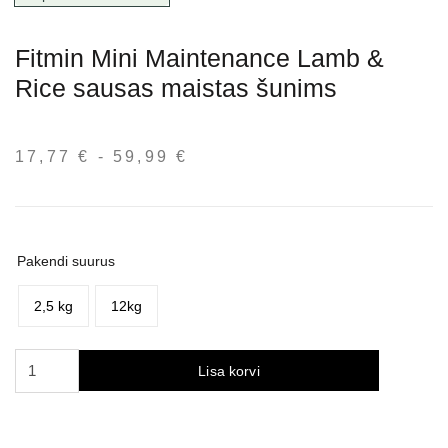
Fitmin Mini Maintenance Lamb &
Rice sausas maistas šunims
17,77
€
-
59,99
€
Hinnavahemik:
17,77 €
kuni
59,99 €
Pakendi suurus
2,5 kg
12kg
Fitmin
Lisa korvi
Mini
Maintenance
Lamb