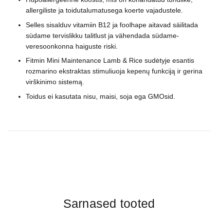
allergiliste ja toidutalumatusega koerte vajadustele.
Selles sisalduv vitamiin B12 ja foolhape aitavad säilitada
südame tervislikku talitlust ja vähendada südame-
veresoonkonna haiguste riski.
Fitmin Mini Maintenance Lamb & Rice sudėtyje esantis
rozmarino ekstraktas stimuliuoja kepenų funkciją ir gerina
virškinimo sistemą.
Toidus ei kasutata nisu, maisi, soja ega GMOsid.
Sarnased tooted