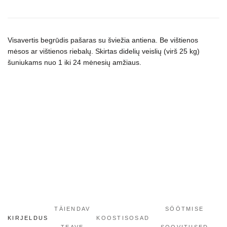
Large
Breed
sausas
maistas
Visavertis begrūdis pašaras su šviežia antiena. Be vištienos
šuniukams
mėsos ar vištienos riebalų. Skirtas didelių veislių (virš 25 kg)
šuniukams nuo 1 iki 24 mėnesių amžiaus.
kogus
TÄIENDAV
SÖÖTMISE
KIRJELDUS
KOOSTISOSAD
TEAVE
SOOVITUSED