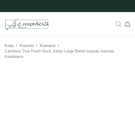
Kodu
/
Koertele
/
Koeratoit
/
Carnilove True Fresh Duck Junior Large Breed sausas maistas
šuniukams