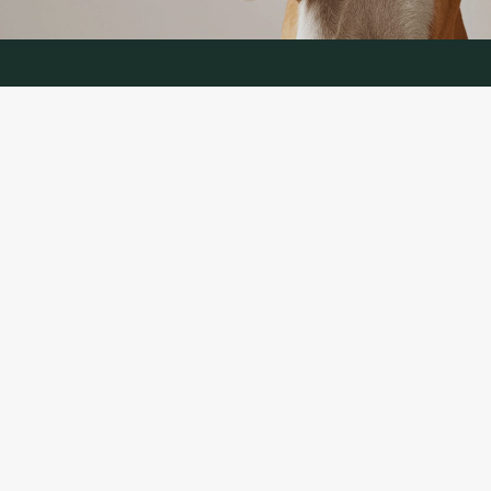
KONTAKTANDMED
TELEFON:
+370 624 00 666
(telefoniteenus LT, RU)