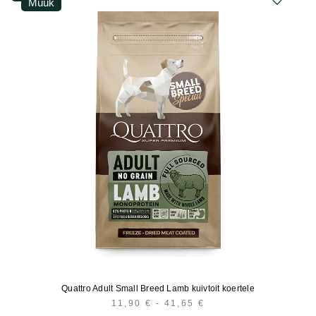
Müük
Quattro Adult Small Breed Lamb kuivtoit koertele
11,90
€
-
41,65
€
HINNAVAHEMIK: