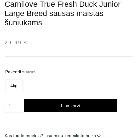
Carnilove True Fresh Duck Junior
Large Breed sausas maistas
šuniukams
29,99
€
Pakendi suurus
4kg
Carnilove
Lisa korvi
True
Fresh
Duck
Junior
Kas toode meeldis? Lisa minu lemmikute hulka