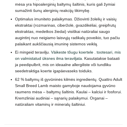
mėsa yra hipoalerginių baltymų šaltinis, kuris gali žymiai
sumažinti šunų alerginių reakcijų tikimybę.
Optimalus imuniteto palaikymas. Džiovinti žolelių ir vaisių
ekstraktai (rozmarinas, ciberžolė, gvazdikėliai, greipfrutų
ekstraktas, medetkos žiedai) visiškai natūraliai saugo
augintinį nuo neigiamo laisvųjų radikalų poveikio, tuo pačiu
palaikant aukščiausią imuninę sistemos veiklą.
Ei mingeid teravilju.
Väikeste tõugu koertele
.
tootesari, mis
on valmistatud üksnes ilma teraviljata
. Kasutatakse bataati
ja peedipulbrit, mis on ideaalne allergiliste või tundliku
seedetraktiga koerte igapäevaseks toiduks.
62 % baltymų iš gyvūninės kilmės ingredientų. Quattro Adult
Small Breed Lamb maisto gamyboje naudojama gyvūno
raumens mėsa – baltymų šaltinis. Kaulai – kalciui ir fosforui.
Kremzliniai audiniai – sąnarių palaikymui. Organai –
natūraliam vitaminų ir mineralų šaltiniui.