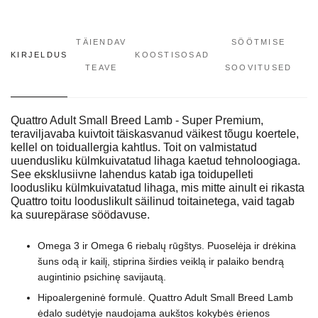
TÄIENDAV
SÖÖTMISE
KIRJELDUS
KOOSTISOSAD
TEAVE
SOOVITUSED
Quattro Adult Small Breed Lamb - Super Premium,
teraviljavaba kuivtoit täiskasvanud väikest tõugu koertele,
kellel on toiduallergia kahtlus. Toit on valmistatud
uuendusliku külmkuivatatud lihaga kaetud tehnoloogiaga.
See eksklusiivne lahendus katab iga toidupelleti
loodusliku külmkuivatatud lihaga, mis mitte ainult ei rikasta
Quattro toitu looduslikult säilinud toitainetega, vaid tagab
ka suurepärase söödavuse.
Omega 3 ir Omega 6 riebalų rūgštys. Puoselėja ir drėkina
šuns odą ir kailį, stiprina širdies veiklą ir palaiko bendrą
augintinio psichinę savijautą.
Hipoalergeninė formulė. Quattro Adult Small Breed Lamb
ėdalo sudėtyje naudojama aukštos kokybės ėrienos