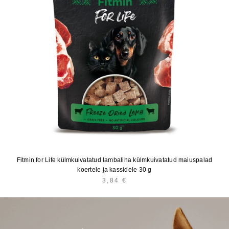
Fitmin for Life külmkuivatatud lambaliha külmkuivatatud maiuspalad
koertele ja kassidele 30 g
3,84
€