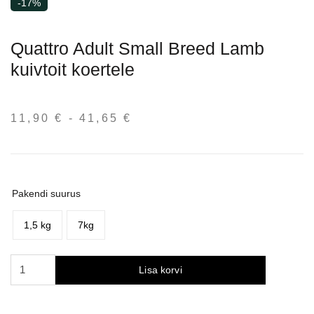
-17%
Quattro Adult Small Breed Lamb
kuivtoit koertele
11,90
€
-
41,65
€
Hinnavahemik:
11,90 €
kuni
41,65 €
Pakendi suurus
1,5 kg
7kg
Quattro
Lisa korvi
Adult
Small
Breed