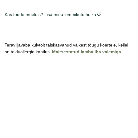
Lamb
sausas
Kas toode meeldis? Lisa minu lemmikute hulka
maistas
šunims
kogus
Teraviljavaba kuivtoit täiskasvanud väikest tõugu koertele, kellel
on toiduallergia kahtlus.
Maitsestatud lambaliha valemiga.