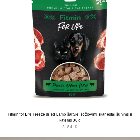
Fitmin for Life Freeze dried Lamb šaltyje išdžiovinti skanėstai šunims ir
katėms 30 g
3,84
€