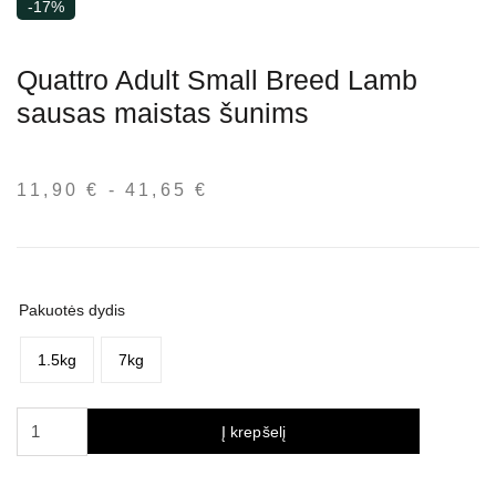
-17%
Quattro Adult Small Breed Lamb
sausas maistas šunims
11,90
€
-
41,65
€
Kainų
intervalas:
nuo
11,90 €
iki
Pakuotės dydis
41,65 €
1.5kg
7kg
produkto
Į krepšelį
kiekis:
Quattro