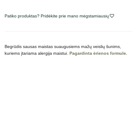
Adult
Small
Breed
Patiko produktas? Pridėkite prie mano mėgstamiausių
Lamb
sausas
maistas
šunims
Begrūdis sausas maistas suaugusiems mažų veislių šunims,
kuriems įtariama alergija maistui.
Pagardinta ėrienos formule.