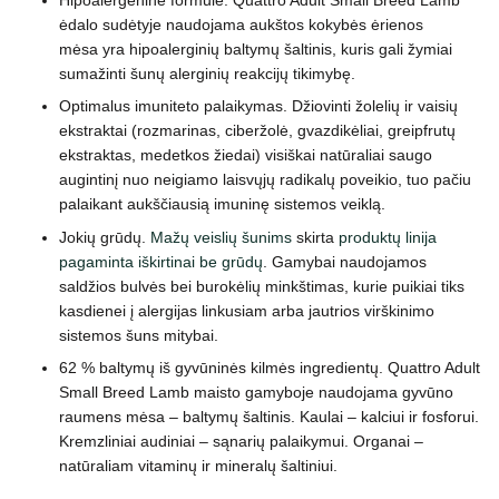
ėdalo sudėtyje naudojama aukštos kokybės ėrienos
mėsa yra hipoalerginių baltymų šaltinis, kuris gali žymiai
sumažinti šunų alerginių reakcijų tikimybę.
Optimalus imuniteto palaikymas. Džiovinti žolelių ir vaisių
ekstraktai (rozmarinas, ciberžolė, gvazdikėliai, greipfrutų
ekstraktas, medetkos žiedai) visiškai natūraliai saugo
augintinį nuo neigiamo laisvųjų radikalų poveikio, tuo pačiu
palaikant aukščiausią imuninę sistemos veiklą.
Jokių grūdų.
Mažų veislių šunims
skirta
produktų linija
pagaminta iškirtinai be grūdų
. Gamybai naudojamos
saldžios bulvės bei burokėlių minkštimas, kurie puikiai tiks
kasdienei į alergijas linkusiam arba jautrios virškinimo
sistemos šuns mitybai.
62 % baltymų iš gyvūninės kilmės ingredientų. Quattro Adult
Small Breed Lamb maisto gamyboje naudojama gyvūno
raumens mėsa – baltymų šaltinis. Kaulai – kalciui ir fosforui.
Kremzliniai audiniai – sąnarių palaikymui. Organai –
natūraliam vitaminų ir mineralų šaltiniui.