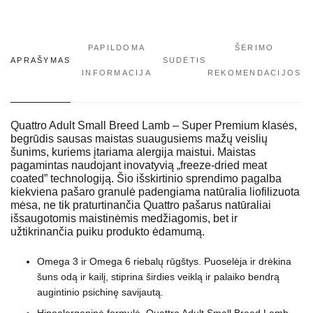
PAPILDOMA
ŠĖRIMO
APRAŠYMAS
SUDĖTIS
INFORMACIJA
REKOMENDACIJOS
Quattro Adult Small Breed Lamb – Super Premium klasės,
begrūdis sausas maistas suaugusiems mažų veislių
šunims, kuriems įtariama alergija maistui. Maistas
pagamintas naudojant inovatyvią „freeze-dried meat
coated” technologiją. Šio išskirtinio sprendimo pagalba
kiekviena pašaro granulė padengiama natūralia liofilizuota
mėsa, ne tik praturtinančia Quattro pašarus natūraliai
išsaugotomis maistinėmis medžiagomis, bet ir
užtikrinančia puiku produkto ėdamumą.
Omega 3 ir Omega 6 riebalų rūgštys. Puoselėja ir drėkina
šuns odą ir kailį, stiprina širdies veiklą ir palaiko bendrą
augintinio psichinę savijautą.
Hipoalergeninė formulė. Quattro Adult Small Breed Lamb