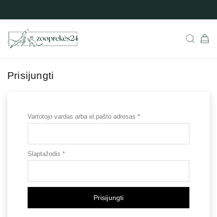
Prisijungti
Vartotojo vardas arba el.pašto adresas
*
Privalomas
Slaptažodis
*
Privalomas
Prisijungti