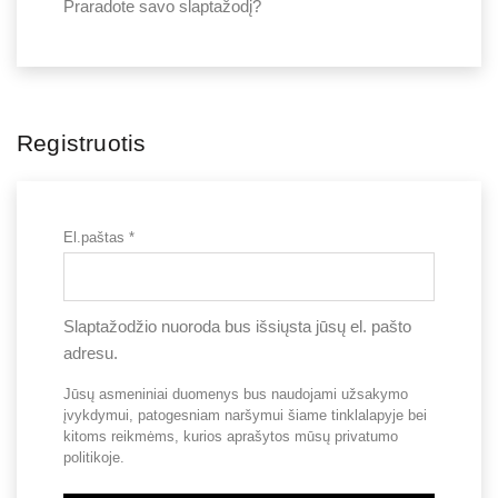
Praradote savo slaptažodį?
Registruotis
El.paštas
*
Privalomas
Slaptažodžio nuoroda bus išsiųsta jūsų el. pašto
adresu.
Jūsų asmeniniai duomenys bus naudojami užsakymo
įvykdymui, patogesniam naršymui šiame tinklalapyje bei
kitoms reikmėms, kurios aprašytos mūsų
privatumo
politikoje
.