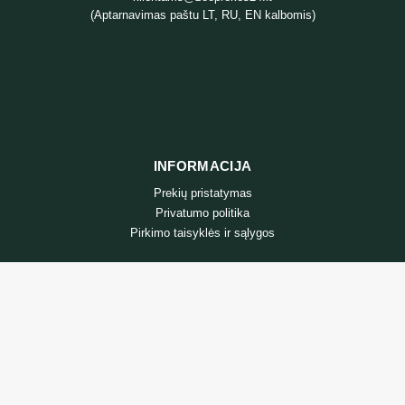
(Aptarnavimas paštu LT, RU, EN kalbomis)
INFORMACIJA
Prekių pristatymas
Privatumo politika
Pirkimo taisyklės ir sąlygos
APTARNAVIMAS
Prekių grąžinimas
Susisiekite su mumis
Prekių grąžinimo forma