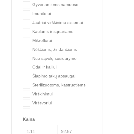
Gyvenantiems namuose
Imunitetui
Jautriai virškinimo sistemai
Kaulams ir sąnariams
Mikroflorai
Nėščioms, žindančioms
Royal 
Nuo sąvėlų susidarymo
Odai ir kailiui
Šlapimo takų apsaugai
Sterilizuotoms, kastruotiems
Virškinimui
Viršsvoriui
Žarnynui
Kaina