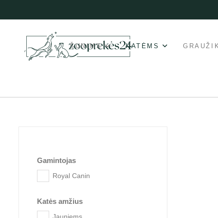
ŠUNIMS
KATĖMS
GRAUŽI
Gamintojas
Royal Canin
Katės amžius
Jauniems