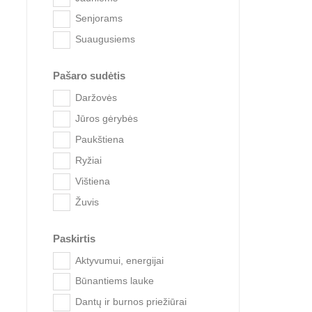
Senjorams
Suaugusiems
Pašaro sudėtis
Daržovės
Jūros gėrybės
Paukštiena
Ryžiai
Roya
Vištiena
Žuvis
Paskirtis
-16%
Aktyvumui, energijai
Būnantiems lauke
Dantų ir burnos priežiūrai