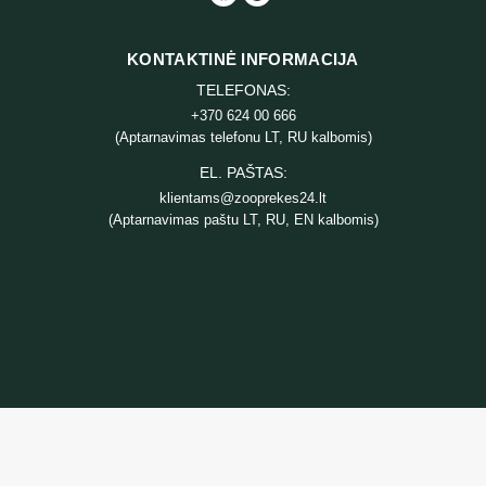
KONTAKTINĖ INFORMACIJA
TELEFONAS:
+370 624 00 666
(Aptarnavimas telefonu LT, RU kalbomis)
EL. PAŠTAS:
klientams@zooprekes24.lt
(Aptarnavimas paštu LT, RU, EN kalbomis)
INFORMACIJA
Prekių pristatymas