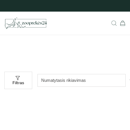
Filtras
-50%
-21%