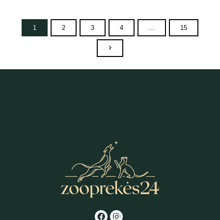
1
2
3
4
...
15