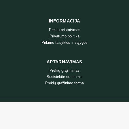
INFORMACIJA
Prekių pristatymas
Privatumo politika
Pirkimo taisyklės ir sąlygos
APTARNAVIMAS
Prekių grąžinimas
Susisiekite su mumis
Prekių grąžinimo forma
@ 2024 • zooprekes24.lt • Visos teisės saugomos