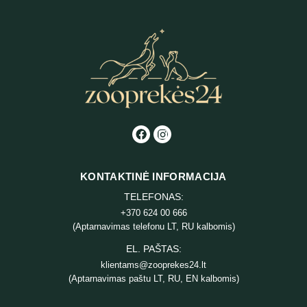
19,84 €
IKI
40,90 €
KONTAKTINĖ INFORMACIJA
TELEFONAS:
+370 624 00 666
(Aptarnavimas telefonu LT, RU kalbomis)
EL. PAŠTAS:
klientams@zooprekes24.lt
(Aptarnavimas paštu LT, RU, EN kalbomis)