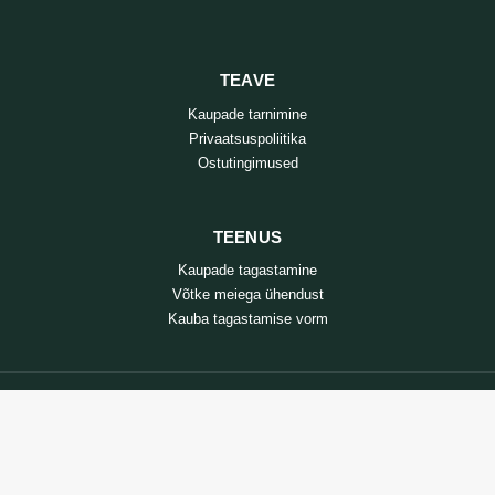
TEAVE
Kaupade tarnimine
Privaatsuspoliitika
Ostutingimused
TEENUS
Kaupade tagastamine
Võtke meiega ühendust
Kauba tagastamise vorm
@ 2024 - zooprekes24.lt - Kõik õigused kaitstud