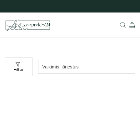
Filter
Populaarne
aadressil