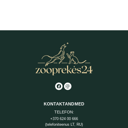
Advance Veterinary Diets Urinary
kuivtoit koertele
27,40
€
KONTAKTANDMED
TELEFON:
+370 624 00 666
(telefoniteenus LT, RU)