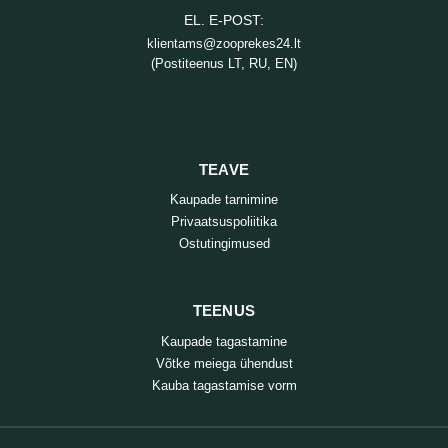
EL. E-POST:
klientams@zooprekes24.lt
(Postiteenus LT, RU, EN)
TEAVE
Kaupade tarnimine
Privaatsuspoliitika
Ostutingimused
TEENUS
Kaupade tagastamine
Võtke meiega ühendust
Kauba tagastamise vorm