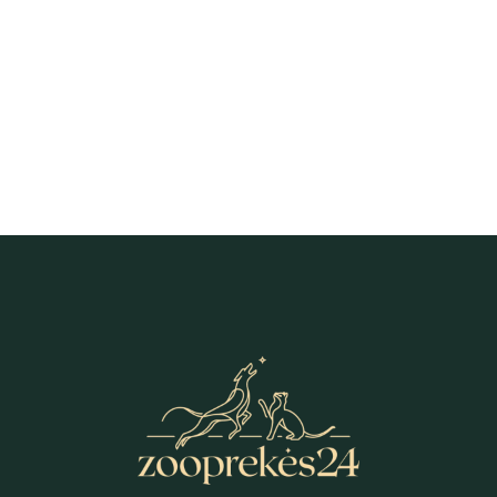
Gemon Kitten Salmon & Chicken
Mousse putėsiai kačiukams 85 g
0,79
€
-
18,39
€
HINNAVAHEMIK:
0,79 €
KUNI
18,39 €