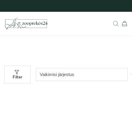
Filter
Populaarne
Populaarne
aadressil
aadressil