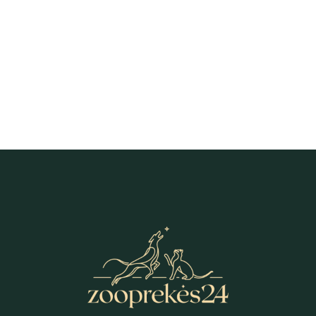
Gemon Kitten Salmon & Chicken
Mousse putėsiai kačiukams 85 g
0,79
€
–
18,39
€
PRICE
RANGE:
0,79 €
THROUGH
18,39 €