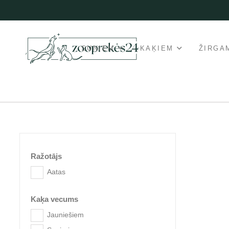
SUŅIEM
KAĶIEM
ŽIRGA
Ražotājs
Aatas
Kaķa vecums
Jauniešiem