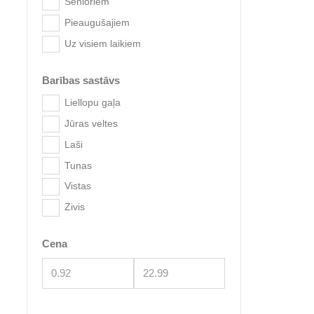
Senioriem
Pieaugušajiem
Uz visiem laikiem
Barības sastāvs
Liellopu gaļa
Jūras veltes
Laši
Aatas T
Tunas
Vistas
Zivis
Cena