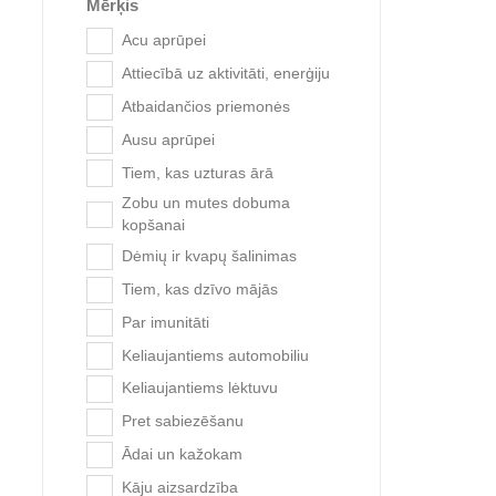
Mērķis
Acu aprūpei
Attiecībā uz aktivitāti, enerģiju
Atbaidančios priemonės
Trix
Ausu aprūpei
Tiem, kas uzturas ārā
Zobu un mutes dobuma
kopšanai
Dėmių ir kvapų šalinimas
Tiem, kas dzīvo mājās
Par imunitāti
Keliaujantiems automobiliu
Keliaujantiems lėktuvu
Pret sabiezēšanu
Ādai un kažokam
Kāju aizsardzība