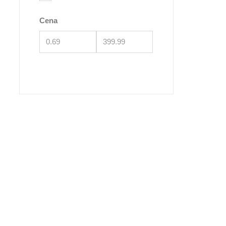
šun
Cena
Trixie
skir