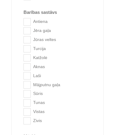
Barības sastāvs
Antiena
Jēra gaļa
Jūras veltes
Turcija
Trixie 
Katžolė
Aknas
Laši
Mājputnu gaļa
Sūris
Tunas
Vistas
Zivis