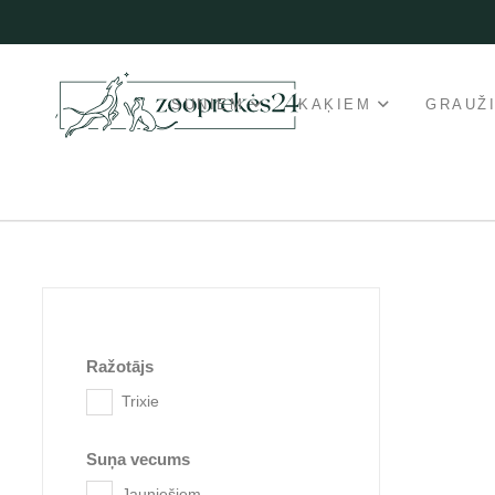
SUŅIEM
KAĶIEM
GRAUŽ
Ražotājs
Trixie
Suņa vecums
Jauniešiem