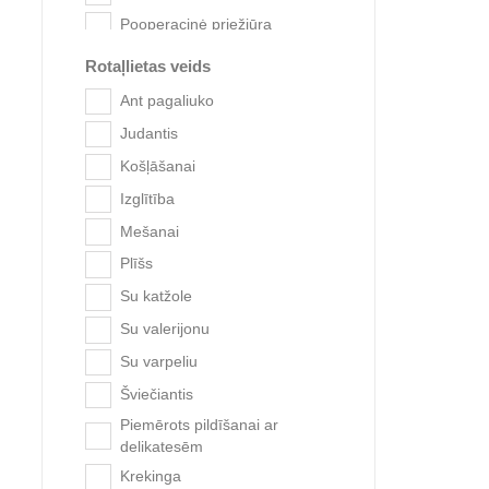
Pooperacinė priežiūra
Gremošanai
Rotaļlietas veids
Trixie d
ka
Ant pagaliuko
Judantis
Košļāšanai
Izglītība
Mešanai
Plīšs
Su katžole
Su valerijonu
Su varpeliu
Šviečiantis
Piemērots pildīšanai ar
delikatesēm
Krekinga
Trixi