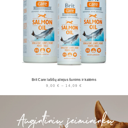
Brit Care lašišų aliejus šunims ir katėms
9,00
€
–
14,09
€
PRICE
RANGE:
9,00 €
THROUGH
14,09 €