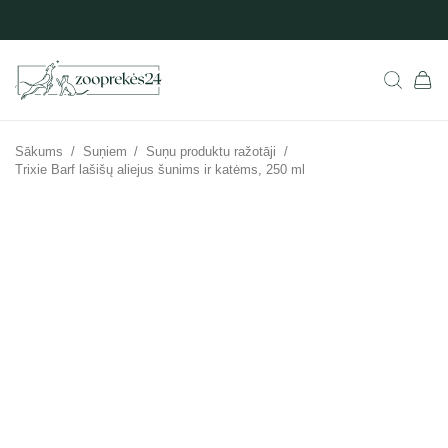
Sākums
/
Suņiem
/
Suņu produktu ražotāji
/
Trixie Barf lašišų aliejus šunims ir katėms, 250 ml