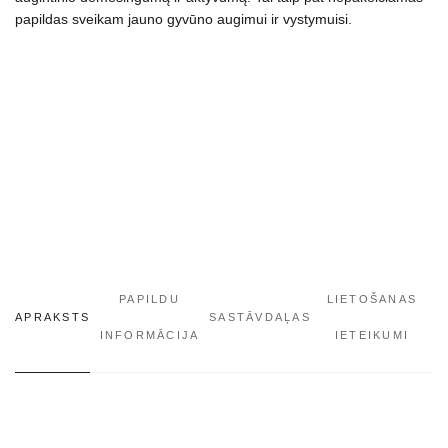
papildas sveikam jauno gyvūno augimui ir vystymuisi.
PAPILDU
LIETOŠANAS
APRAKSTS
SASTĀVDAĻAS
INFORMĀCIJA
IETEIKUMI