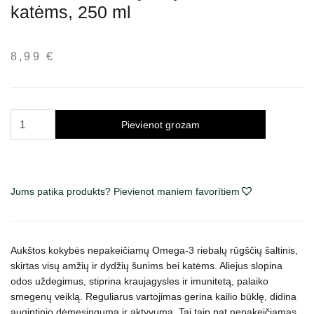
katėms, 250 ml
8,99
€
Trixie
Pievienot grozam
Barf
lašišų
aliejus
šunims
Jums patika produkts? Pievienot maniem favorītiem
ir
katėms,
250
Aukštos kokybės nepakeičiamų Omega-3 riebalų rūgščių šaltinis,
ml
skirtas visų amžių ir dydžių šunims bei katėms. Aliejus slopina
daudzums
odos uždegimus, stiprina kraujagysles ir imunitetą, palaiko
smegenų veiklą. Reguliarus vartojimas gerina kailio būklę, didina
augintinio dėmesingumą ir aktyvumą. Tai taip pat nepakeičiamas