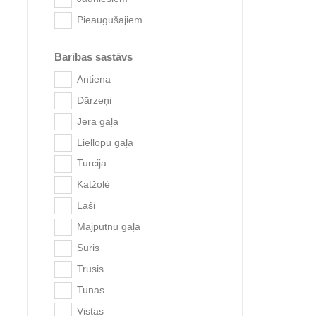
Pieaugušajiem
Barības sastāvs
Antiena
Dārzeņi
Jēra gaļa
Liellopu gaļa
Turcija
GimCat A
Katžolė
Laši
Mājputnu gaļa
Sūris
Trusis
Tunas
Vistas