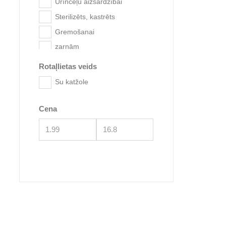
Urīnceļu aizsardzībai
Sterilizēts, kastrēts
Gremošanai
zarnām
Rotaļlietas veids
GimCat 
Su katžole
Cena