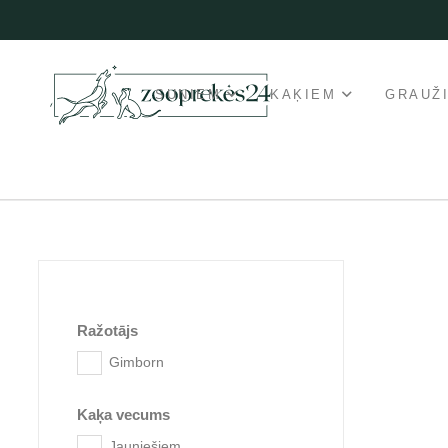
SUŅIEM
KAĶIEM
GRAUŽ
Ražotājs
Gimborn
Popu
Kaķa vecums
Jauniešiem