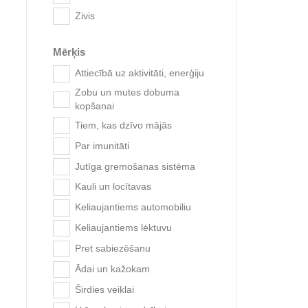
Zivis
Mērķis
Attiecībā uz aktivitāti, enerģiju
Zobu un mutes dobuma
kopšanai
Tiem, kas dzīvo mājās
GimC
Par imunitāti
Jutīga gremošanas sistēma
Kauli un locītavas
Keliaujantiems automobiliu
Keliaujantiems lėktuvu
Pret sabiezēšanu
Ādai un kažokam
Širdies veiklai