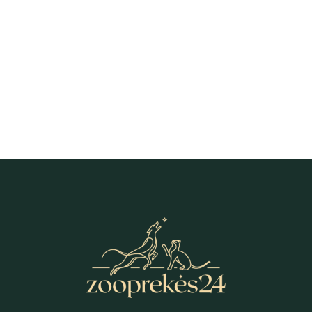
Orijen Puppy Large sausā barība
Orijen Fit & Trim sausas maistas
kucēniem 11,4 kg
šunims 11.4 kg
88,92
€
94,18
€