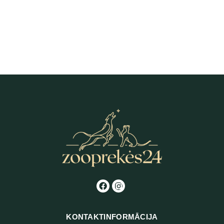
Canvit Silybum Marianum uztura
Canvit Multi uztura bagātinātājs
bagātinātājs suņiem un kaķiem 160
kaķiem 100 g
g
6,56
€
7,70
€
KONTAKTINFORMĀCIJA