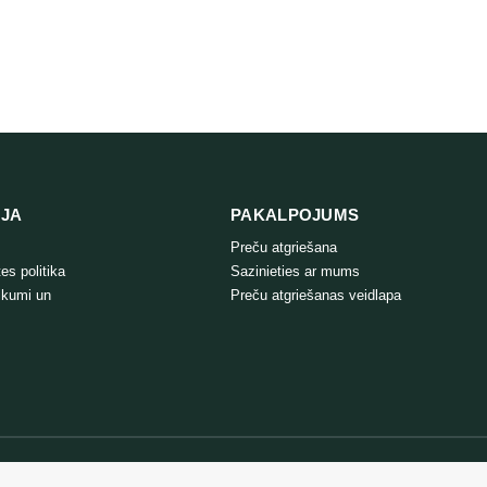
 pakaišiem 10L
Cats Best Original kaķu pakaiši 10L + 2L
9,99
€
SĀKOTNĒJĀ
8,99
€
PAŠREIZĒJĀ
CENA
CENA
BIJA:
IR:
9,99 €.
8,99 €.
IJA
PAKALPOJUMS
Preču atgriešana
es politika
Sazinieties ar mums
ikumi un
Preču atgriešanas veidlapa