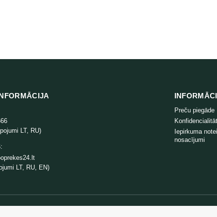
 Best Original kaķu pakaiši 40L
Cats Best Smart Pellets kaķu
34,99
€
11,99
€
NFORMĀCIJA
INFORMĀC
Preču piegāde
666
Konfidencialitāt
lpojumi LT, RU)
Iepirkuma note
nosacījumi
:
oprekes24.lt
ojumi LT, RU, EN)