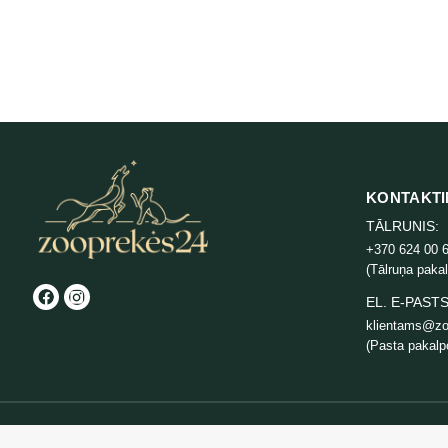
Cats
KONTAKTI
TĀLRUNIS:
+370 624 00 
(Tālruņa paka
EL. E-PASTS
klientams@zo
(Pasta pakalp
@ 2024 - zooprekes24.lt - Visas tiesības aizsargātas