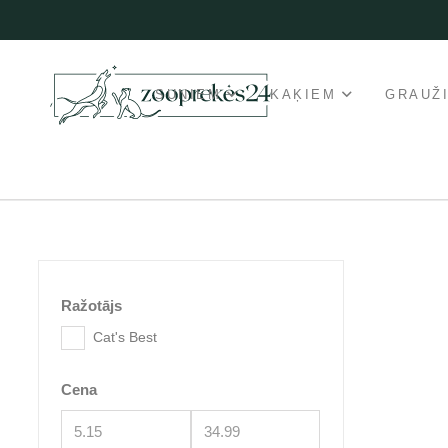
SUŅIEM
KAĶIEM
GRAUŽ
Ražotājs
Cat's Best
Cena