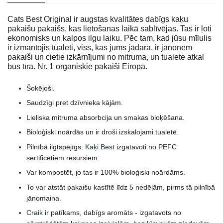
Cats Best Original ir augstas kvalitātes dabīgs kaķu
pakaišu pakaišs, kas lietošanas laikā sablīvējas. Tas ir ļoti
ekonomisks un kalpos ilgu laiku. Pēc tam, kad jūsu mīlulis
ir izmantojis tualeti, viss, kas jums jādara, ir jānoņem
pakaiši un cietie izkārnījumi no mitruma, un tualete atkal
būs tīra. Nr. 1 organiskie pakaiši Eiropā.
Šokējoši.
Saudzīgi pret dzīvnieka kājām.
Lieliska mitruma absorbcija un smakas bloķēšana.
Bioloģiski noārdās un ir droši izskalojami tualetē.
Pilnībā ilgtspējīgs:
Kaķi Best
izgatavoti no PEFC
sertificētiem resursiem.
Var kompostēt, jo tas ir 100% bioloģiski noārdāms.
To var atstāt pakaišu kastītē līdz 5 nedēļām, pirms tā pilnībā
jānomaina.
Craik
ir patīkams, dabīgs aromāts - izgatavots no