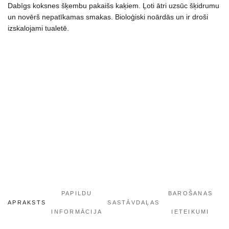
Dabīgs koksnes šķembu pakaišs kaķiem. Ļoti ātri uzsūc šķidrumu
un novērš nepatīkamas smakas. Bioloģiski noārdās un ir droši
izskalojami tualetē.
PAPILDU
BAROŠANAS
APRAKSTS
SASTĀVDAĻAS
INFORMĀCIJA
IETEIKUMI