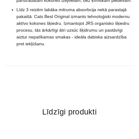
pārstrādātām koksnes izejvielām, bez ķīmiskām piedevām.
Līdz 3 reizēm labāka mitruma absorbcija nekā parastajā
pakaišā: Cats Best Original izmanto tehnoloģiski modernu
aktīvo koksnes šķiedru. Izmantojot JRS organisko šķiedru
procesu, tās ārkārtīgi ātri uzsūc šķidrumu un pastāvīgi
aiztur nepatīkamas smakas - ideāla dabiska aizsardzība
pret iekļūšanu.
Līdzīgi produkti