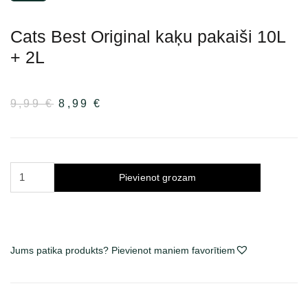
Cats Best Original kaķu pakaiši 10L
+ 2L
9,99
€
Sākotnējā
8,99
€
Pašreizējā
cena
cena
bija:
ir:
9,99 €.
8,99 €.
Cats
Pievienot grozam
Best
Original
kraikas
katėms
Jums patika produkts? Pievienot maniem favorītiem
10L
+
2L
daudzums