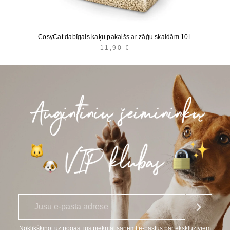
CosyCat dabīgais kaķu pakaišs ar zāģu skaidām 10L
11,90
€
E
*
-
p
a
Noklikšķinot uz pogas, jūs piekrītat saņemt e-pastus par ekskluzīviem