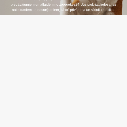
s
piedāvājumiem un atlaidēm no zooprekes24. Jūs piekrītat lietošanas
t
noteikumiem un nosacījumiem, kā arī privātuma un sīkfailu politikai.
s