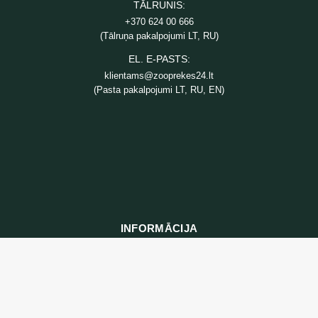
TĀLRUNIS:
+370 624 00 666
(Tālruņa pakalpojumi LT, RU)
EL. E-PASTS:
klientams@zooprekes24.lt
(Pasta pakalpojumi LT, RU, EN)
INFORMĀCIJA
Preču piegāde
Konfidencialitātes politika
Iepirkuma noteikumi un nosacījumi