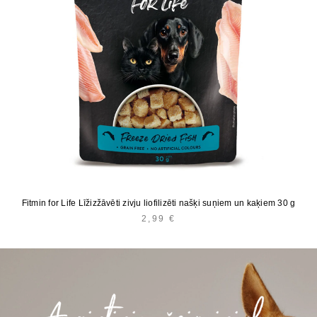
Fitmin for Life Līžizžāvēti zivju liofilizēti našķi suņiem un kaķiem 30 g
2,99
€