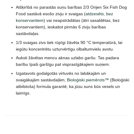
Atšķirībā no parastās suņu barības 2/3 Orijen Six Fish Dog
Food sastāvā esošo zivju ir svaigas (
atdzesēts, bez
konservantiem
) vai neapstrādātas (ātri sasaldētas, bez
konservantiem), ieskaitot pirmās 6 zivju barības
sastāvdaļas.
1/3 svaigas zivs tiek rūpīgi žāvēta 90 °C temperatūrā, lai
iegūtu koncentrētu uzturvērtīgu olbaltumvielu avotu.
Auksti žāvētas mencu aknas uzlabo garšu. Tas padara
barību īpaši garšīgu pat visprasīgākajiem suņiem.
Izgatavots godalgotās virtuvēs no labākajām un
svaigākajām sastāvdaļām,
Bioloģiski piemērots™
(Bioloģiski
atbilstoša) formula garantē, ka jūsu suns būs vesels un
laimīgs.