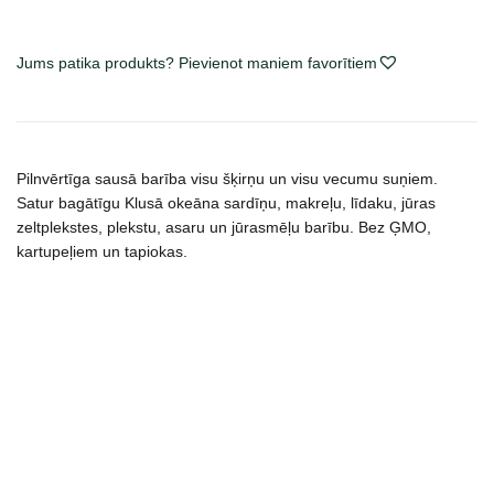
Dog
sausas
maistas
Jums patika produkts? Pievienot maniem favorītiem
šunims
daudzums
Pilnvērtīga sausā barība visu šķirņu un visu vecumu suņiem.
Satur bagātīgu Klusā okeāna sardīņu, makreļu, līdaku, jūras
zeltplekstes, plekstu, asaru un jūrasmēļu barību. Bez ĢMO,
kartupeļiem un tapiokas.