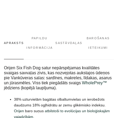
PAPILDU
BAROŠANAS
APRAKSTS
SASTĀVDAĻAS
INFORMĀCIJA
IETEIKUMI
Orijen Six Fish Dog satur nepārspējamas kvalitātes
svaigas savvaļas zivis, kas nozvejotas aukstajos ūdeņos
pie Vankūveras salas: sardīnes, makreles, līdakas, asarus
un jūrasmēles. Viss tiek piegādāts svaigs
WholePrey™
jēdziens (kopējā laupījuma).
38% uzturvielām bagātas olbaltumvielas un ierobežots
daudzums 18% ogļhidrātu ar zemu glikēmisko indeksu.
Orijen
baro suņus
atbilstoši to evolūcijas un bioloģiskajām
vajadzībām.