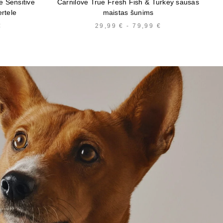
e Sensitive
Carnilove True Fresh Fish & Turkey sausas
ertele
maistas šunims
€
HINNAVAHEMIK:
29,99
€
-
79,99
€
HINNAVAHEMIK
16,99 €
29,99 €
KUNI
KUNI
58,99 €
79,99 €