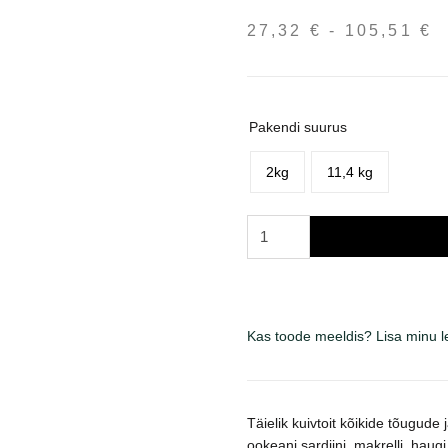
27,32
€
-
105,51
€
H
2
k
1
Pakendi suurus
2kg
11,4 kg
Orijen
Six
Fish
Dog
sausas
Kas toode meeldis? Lisa minu 
maistas
šunims
kogus
Täielik kuivtoit kõikide tõugude 
ookeani sardiini, makrelli, haugi