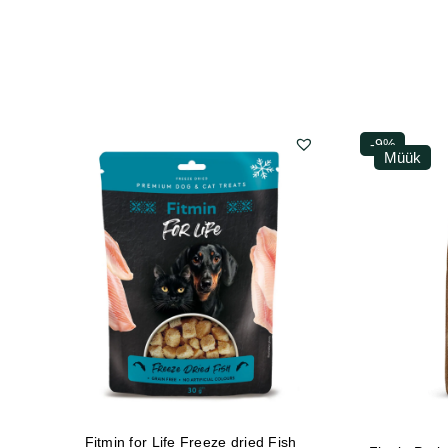
-9%
Müük
Fitmin for Life Freeze dried Fish