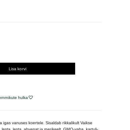
innavahemik:
7,32 €
uni
05,51 €
Lisa korvi
lemmikute hulka
ja igas vanuses koertele. Sisaldab rikkalikult Vaikse
, lesta, lesta, ahvenat ja merikeelt. GMO-vaba, kartuli-