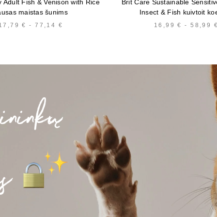
y Adult Fish & Venison with Rice
Brit Care Sustainable Sensitiv
ausas maistas šunims
Insect & Fish kuivtoit ko
17,79
€
-
77,14
€
HINNAVAHEMIK:
16,99
€
-
58,99
17,79 €
KUNI
77,14 €