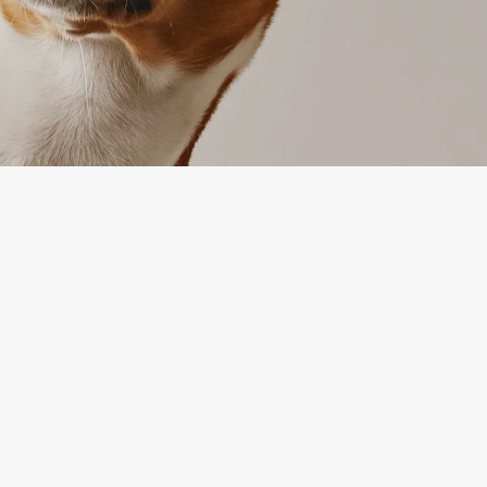
TEENUS
mine
Kaupade tagastamine
tika
Võtke meiega ühendust
d
Kauba tagastamise vorm