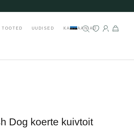
K TOOTED
UUDISED
KAMPAANIAD
sh Dog koerte kuivtoit