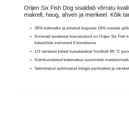
Orijen Six Fish Dog sisaldab võrratu kval
makrell, haug, ahven ja merikeel. Kõik ta
38% toitevalku ja piiratud koguses 18% madala glük
Erinevalt tavalisest koeratoidust on Orijen Six Fish 
kalasööda esimesed 6 koostisosa.
1/3 värskest kalast kuivatatakse hoolikalt 90 °C juures
Külmkuivatatud kalamaksa suurendab maitseomadusi.
Valmistatud auhinnatud köögis parimatest ja värske