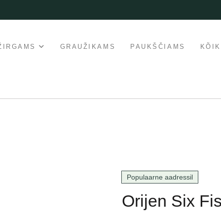
ŽIRGAMS
GRAUŽIKAMS
PAUKŠČIAMS
KÕI
Populaarne aadressil
Orijen Six Fi