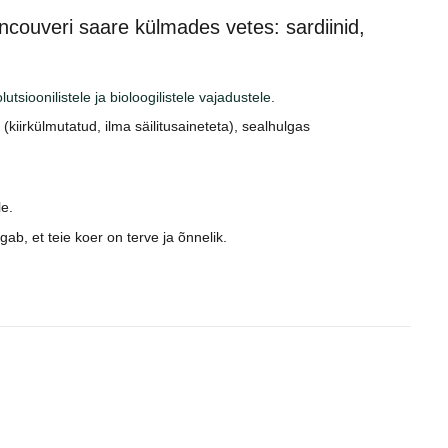
ancouveri saare külmades vetes: sardiinid,
tsioonilistele ja bioloogilistele vajadustele.
s (kiirkülmutatud, ilma säilitusaineteta), sealhulgas
e.
agab, et teie koer on terve ja õnnelik.