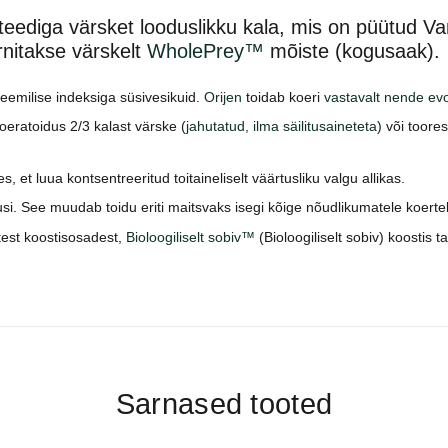
iteediga värsket looduslikku kala, mis on püütud V
rnitakse värskelt
WholePrey™
mõiste (kogusaak).
eemilise indeksiga süsivesikuid.
Orijen
toidab koeri
vastavalt nende evolu
koeratoidus 2/3 kalast värske (
jahutatud, ilma säilitusaineteta
) või toore
, et luua kontsentreeritud toitaineliselt väärtusliku valgu allikas.
 See muudab toidu eriti maitsvaks isegi kõige nõudlikumatele koertel
test koostisosadest,
Bioloogiliselt sobiv™
(Bioloogiliselt sobiv) koostis t
Sarnased tooted