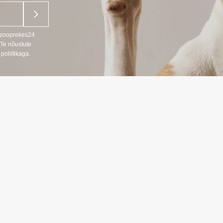
u zooprekes24
 Te nõustute
poliitikaga.
ANDMED
TEAVE
Kaupade tarni
666
Privaatsuspolii
s LT, RU)
Ostutingimuse