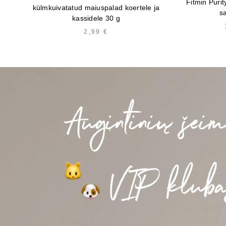
Fitmin Purit
külmkuivatatud maiuspalad koertele ja
s
kassidele 30 g
2,99
€