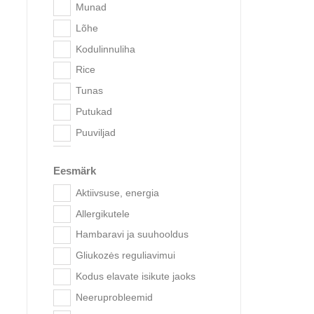
Munad
Lõhe
Kodulinnuliha
Rice
Brit Vet
Tunas
ra
Putukad
Puuviljad
Kana
Eesmärk
Kala
Aktiivsuse, energia
Allergikutele
Hambaravi ja suuhooldus
Gliukozės reguliavimui
Kodus elavate isikute jaoks
Neeruprobleemid