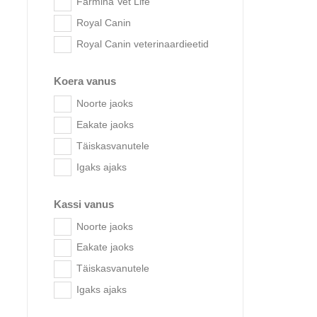
Farmina Vet Life
Royal Canin
Royal Canin veterinaardieetid
Koera vanus
Noorte jaoks
Eakate jaoks
Täiskasvanutele
Igaks ajaks
Eukan
Ocean Fi
Kassi vanus
Noorte jaoks
Eakate jaoks
Täiskasvanutele
Igaks ajaks