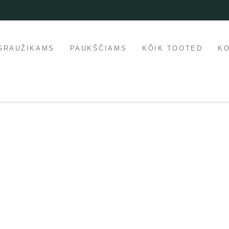
GRAUŽIKAMS
PAUKŠČIAMS
KÕIK TOOTED
K
laarne
Populaarne
ssil
aadressil