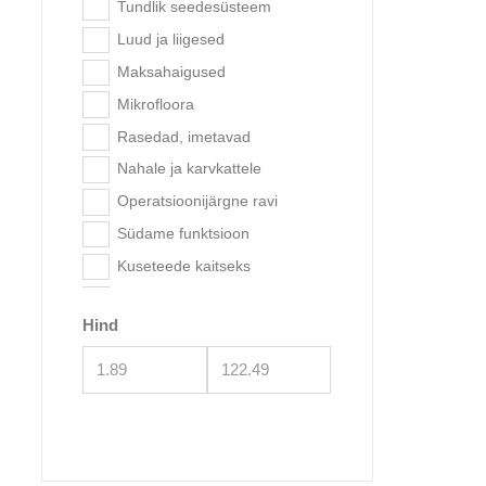
Tundlik seedesüsteem
Luud ja liigesed
Brit Vet
Maksahaigused
Bree
Mikrofloora
Rasedad, imetavad
Nahale ja karvkattele
Operatsioonijärgne ravi
Südame funktsioon
Kuseteede kaitseks
steriliseeritud, kastreeritud
Hind
Seedimise jaoks
Ülekaalulisuse korral
Soolele
Brit