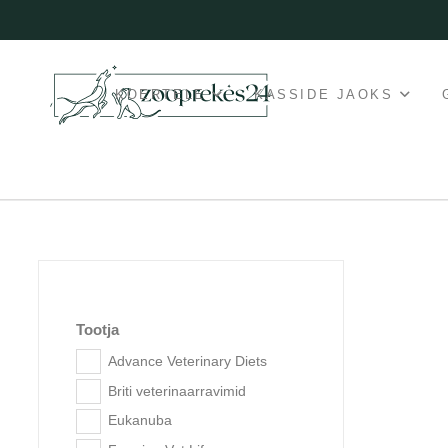
KOERTELE
KASSIDE JAOKS
Tootja
Advance Veterinary Diets
Briti veterinaarravimid
Popu
Eukanuba
aadre