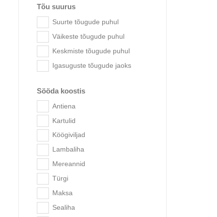
Tõu suurus
Suurte tõugude puhul
Väikeste tõugude puhul
Keskmiste tõugude puhul
Igasuguste tõugude jaoks
Brit Vete
Sööda koostis
Antiena
Kartulid
Köögiviljad
Lambaliha
Mereannid
Türgi
Maksa
Sealiha