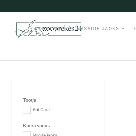
KOERTELE
KASSIDE JAOKS
Tootja
Brit Care
Koera vanus
Noorte jaoks