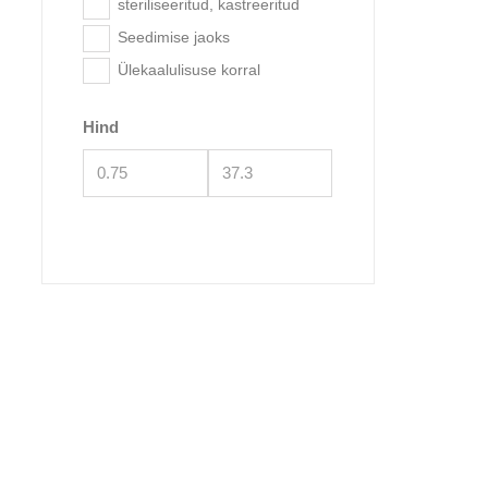
steriliseeritud, kastreeritud
Seedimise jaoks
Brit C
Ülekaalulisuse korral
Hind
Brit