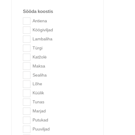
Sööda koostis
Antiena
Köögiviljad
Lambaliha
Türgi
Brit C
Katžolė
Maksa
Sealiha
Lõhe
Küülik
Tunas
Marjad
Putukad
Puuviljad