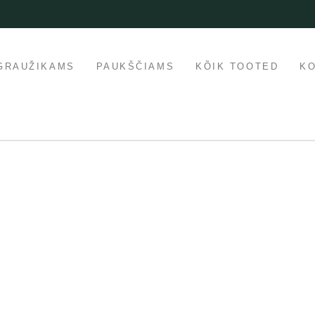
GRAUŽIKAMS
PAUKŠČIAMS
KÕIK TOOTED
K