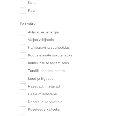
Kana
Kala
Eesmärk
Brit Ca
Im
Aktiivsuse, energia
Väljas viibijatele
Hambaravi ja suuhooldus
Kodus elavate isikute jaoks
Immuunsuse tagamiseks
Tundlik seedesüsteem
Luud ja liigesed
Rasedad, imetavad
Paakumisvastane
Nahale ja karvkattele
Kuseteede kaitseks