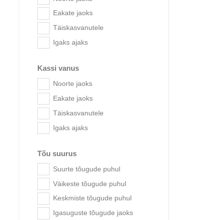
Eakate jaoks
Täiskasvanutele
Igaks ajaks
Kassi vanus
Noorte jaoks
Eakate jaoks
Täiskasvanutele
Bri
Igaks ajaks
Tõu suurus
Suurte tõugude puhul
Väikeste tõugude puhul
Keskmiste tõugude puhul
Igasuguste tõugude jaoks