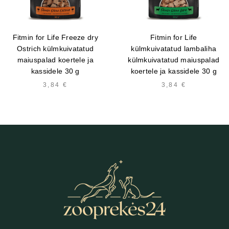
Fitmin for Life Freeze dry
Fitmin for Life
Ostrich külmkuivatatud
külmkuivatatud lambaliha
maiuspalad koertele ja
külmkuivatatud maiuspalad
kassidele 30 g
koertele ja kassidele 30 g
3,84
€
3,84
€