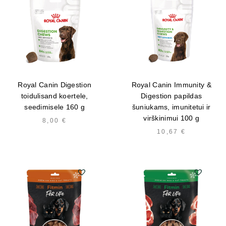
Royal Canin Digestion
Royal Canin Immunity &
toidulisand koertele,
Digestion papildas
seedimisele 160 g
šuniukams, imunitetui ir
virškinimui 100 g
8,00
€
10,67
€