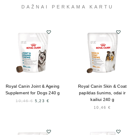
DAŽNAI PERKAMA KARTU
Royal Canin Joint & Ageing
Royal Canin Skin & Coat
Supplement for Dogs 240 g
papildas šunims, odai ir
kailiui 240 g
10,46
€
ALGNE
5,23
€
PRAEGUNE
HIND
HIND
10,46
€
OLI:
ON:
10,46 €.
5,23 €.