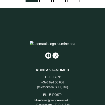
KONTAKTANDMED
TELEFON:
+370 624 00 666
(telefoniteenus LT, RU)
EL. E-POST:
klientams@zooprekes24.lt
(Postiteenus LT, RU, EN)