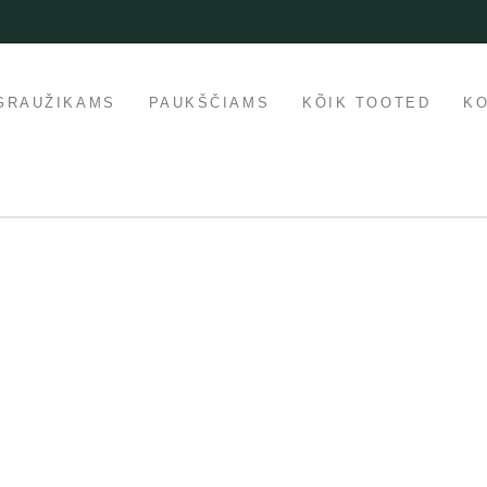
GRAUŽIKAMS
PAUKŠČIAMS
KÕIK TOOTED
K