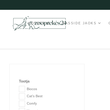
KOERTELE
KASSIDE JAOKS
Tootja
Biocos
Cat's Best
Comfy