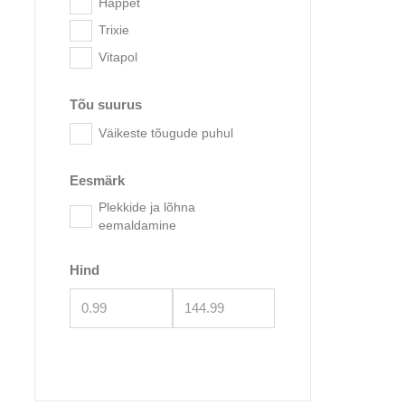
Happet
Trixie
Vitapol
Tõu suurus
Väikeste tõugude puhul
Eesmärk
Plekkide ja lõhna
Trixie 
eemaldamine
Hind