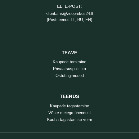
EL. E-POST:
klientams@zooprekes24.lt
(Postiteenus LT, RU, EN)
TEAVE
Kaupade tarnimine
Privaatsuspoliitika
Ostutingimused
TEENUS
Kaupade tagastamine
Võtke meiega ühendust
Kauba tagastamise vorm