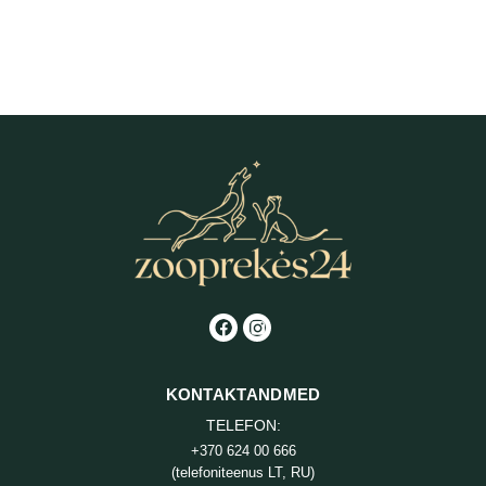
Country Dog Maintenance kuivtoit
Country Dog High Energy kuivtoit
koertele 15 kg
koertele 15 kg
26,39
€
27,99
€
KONTAKTANDMED
TELEFON:
+370 624 00 666
(telefoniteenus LT, RU)