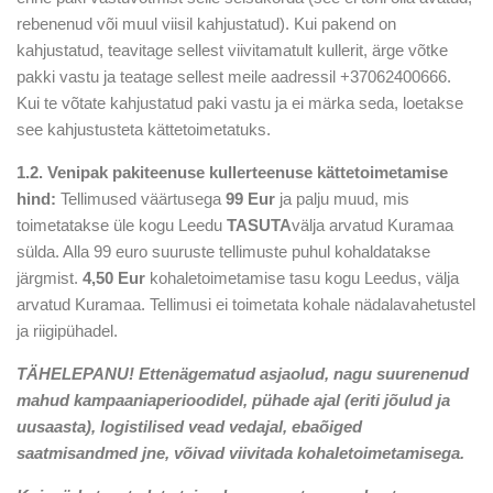
rebenenud või muul viisil kahjustatud). Kui pakend on
kahjustatud, teavitage sellest viivitamatult kullerit, ärge võtke
pakki vastu ja teatage sellest meile aadressil +37062400666.
Kui te võtate kahjustatud paki vastu ja ei märka seda, loetakse
see kahjustusteta kättetoimetatuks.
1.2. Venipak pakiteenuse kullerteenuse kättetoimetamise
hind:
Tellimused väärtusega
99 Eur
ja palju muud, mis
toimetatakse üle kogu Leedu
TASUTA
välja arvatud Kuramaa
sülda. Alla 99 euro suuruste tellimuste puhul kohaldatakse
järgmist.
4,50 Eur
kohaletoimetamise tasu kogu Leedus, välja
arvatud Kuramaa. Tellimusi ei toimetata kohale nädalavahetustel
ja riigipühadel.
TÄHELEPANU! Ettenägematud asjaolud, nagu suurenenud
mahud kampaaniaperioodidel, pühade ajal (eriti jõulud ja
uusaasta), logistilised vead vedajal, ebaõiged
saatmisandmed jne, võivad viivitada kohaletoimetamisega.