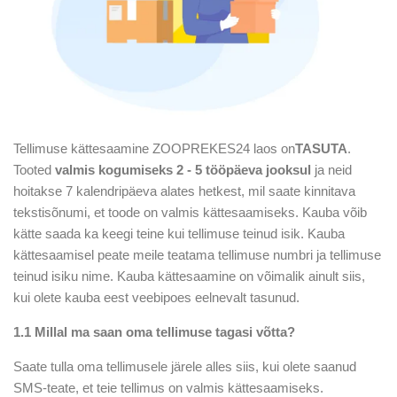
Tellimuse kättesaamine ZOOPREKES24 laos on
TASUTA
.
Tooted
valmis kogumiseks 2 - 5 tööpäeva jooksul
ja neid
hoitakse 7 kalendripäeva alates hetkest, mil saate kinnitava
tekstisõnumi, et toode on valmis kättesaamiseks. Kauba võib
kätte saada ka keegi teine kui tellimuse teinud isik. Kauba
kättesaamisel peate meile teatama tellimuse numbri ja tellimuse
teinud isiku nime. Kauba kättesaamine on võimalik ainult siis,
kui olete kauba eest veebipoes eelnevalt tasunud.
1.1 Millal ma saan oma tellimuse tagasi võtta?
Saate tulla oma tellimusele järele alles siis, kui olete saanud
SMS-teate, et teie tellimus on valmis kättesaamiseks.