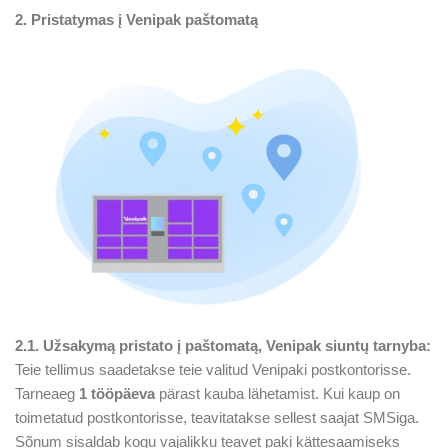
2. Pristatymas į Venipak paštomatą
2.1. Užsakymą pristato į paštomatą, Venipak siuntų tarnyba:
Teie tellimus saadetakse teie valitud Venipaki postkontorisse.
Tarneaeg
1 tööpäev
a
pärast kauba lähetamist. Kui kaup on
toimetatud postkontorisse, teavitatakse sellest saajat SMSiga.
Sõnum sisaldab kogu vajalikku teavet paki kättesaamiseks