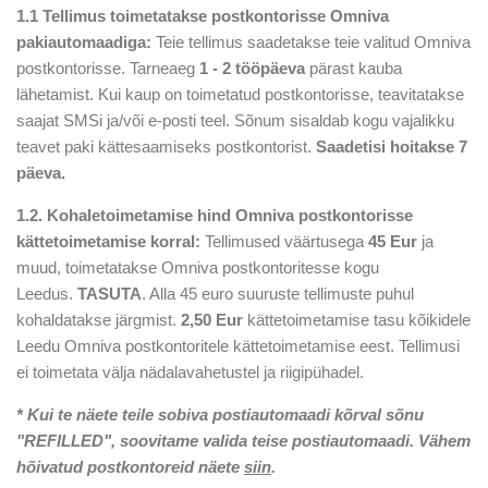
1.1 Tellimus toimetatakse postkontorisse Omniva
pakiautomaadiga:
Teie tellimus saadetakse teie valitud Omniva
postkontorisse. Tarneaeg
1 - 2 tööpäeva
pärast kauba
lähetamist. Kui kaup on toimetatud postkontorisse, teavitatakse
saajat SMSi ja/või e-posti teel. Sõnum sisaldab kogu vajalikku
teavet paki kättesaamiseks postkontorist.
Saadetisi hoitakse 7
päeva.
1.2. Kohaletoimetamise hind Omniva postkontorisse
kättetoimetamise korral:
Tellimused väärtusega
45 Eur
ja
muud, toimetatakse Omniva postkontoritesse kogu
Leedus.
TASUTA
. Alla 45 euro suuruste tellimuste puhul
kohaldatakse järgmist.
2,50 Eur
kättetoimetamise tasu kõikidele
Leedu Omniva postkontoritele kättetoimetamise eest. Tellimusi
ei toimetata välja nädalavahetustel ja riigipühadel.
* Kui te näete teile sobiva postiautomaadi kõrval sõnu
"REFILLED", soovitame valida teise postiautomaadi. Vähem
hõivatud postkontoreid näete
siin
.