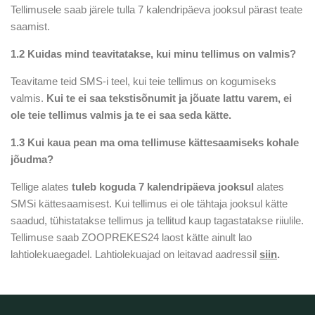
Tellimusele saab järele tulla 7 kalendripäeva jooksul pärast teate
saamist.
1.2 Kuidas mind teavitatakse, kui minu tellimus on valmis?
Teavitame teid SMS-i teel, kui teie tellimus on kogumiseks
valmis.
Kui te ei saa tekstisõnumit ja jõuate lattu varem, ei
ole teie tellimus valmis ja te ei saa seda kätte.
1.3 Kui kaua pean ma oma tellimuse kättesaamiseks kohale
jõudma?
Tellige alates
tuleb koguda 7 kalendripäeva jooksul
alates
SMSi kättesaamisest. Kui tellimus ei ole tähtaja jooksul kätte
saadud, tühistatakse tellimus ja tellitud kaup tagastatakse riiulile.
Tellimuse saab ZOOPREKES24 laost kätte ainult lao
lahtiolekuaegadel. Lahtiolekuajad on leitavad aadressil
siin
.