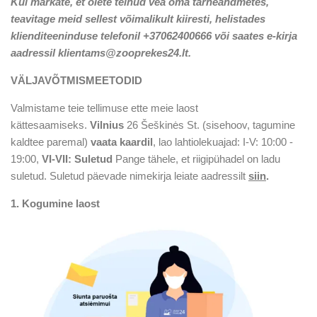
Kui märkate, et olete teinud vea oma tarneandmetes,
teavitage meid sellest võimalikult kiiresti, helistades
klienditeeninduse telefonil +37062400666 või saates e-kirja
aadressil klientams@zooprekes24.lt.
VÄLJAVÕTMISMEETODID
Valmistame teie tellimuse ette meie laost
kättesaamiseks.
Vilnius
26 Šeškinės St. (sisehoov, tagumine
kaldtee paremal)
vaata kaardil
, lao lahtiolekuajad: I-V: 10:00 -
19:00,
VI-VII: Suletud
Pange tähele, et riigipühadel on ladu
suletud. Suletud päevade nimekirja leiate aadressilt
siin
.
1. Kogumine laost