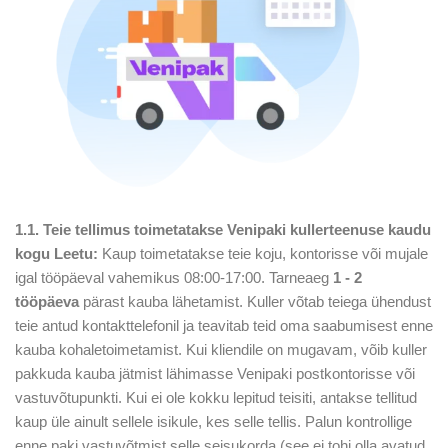
1.1.
Teie tellimus toimetatakse Venipaki kullerteenuse kaudu
kogu Leetu:
Kaup toimetatakse teie koju, kontorisse või mujale
igal tööpäeval vahemikus 08:00-17:00. Tarneaeg
1 - 2
tööpäeva
pärast kauba lähetamist. Kuller võtab teiega ühendust
teie antud kontakttelefonil ja teavitab teid oma saabumisest enne
kauba kohaletoimetamist. Kui kliendile on mugavam, võib kuller
pakkuda kauba jätmist lähimasse Venipaki postkontorisse või
vastuvõtupunkti. Kui ei ole kokku lepitud teisiti, antakse tellitud
kaup üle ainult sellele isikule, kes selle tellis. Palun kontrollige
enne paki vastuvõtmist selle seisukorda (see ei tohi olla avatud,