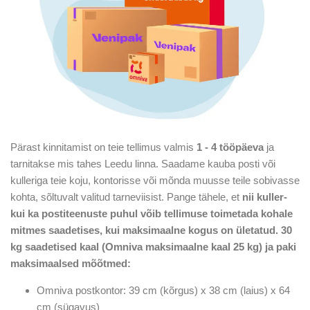
Pärast kinnitamist on teie tellimus valmis
1 - 4 tööpäeva
ja
tarnitakse mis tahes Leedu linna. Saadame kauba posti või
kulleriga teie koju, kontorisse või mõnda muusse teile sobivasse
kohta, sõltuvalt valitud tarneviisist. Pange tähele, et
nii kuller-
kui ka postiteenuste puhul võib tellimuse toimetada kohale
mitmes saadetises, kui maksimaalne kogus on ületatud.
30
kg
saadetised
kaal (Omniva maksimaalne kaal 25 kg) ja paki
maksimaalsed mõõtmed:
Omniva postkontor: 39 cm (kõrgus) x 38 cm (laius) x 64
cm (sügavus)