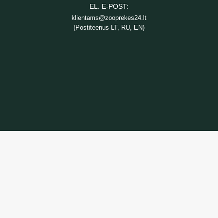
EL. E-POST:
klientams@zooprekes24.lt
(Postiteenus LT, RU, EN)
TEAVE
Kaupade tarnimine
Privaatsuspoliitika
Ostutingimused
TEENUS