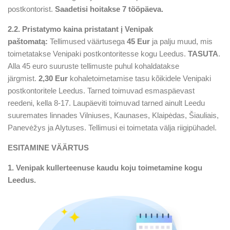
postkontorist.
Saadetisi hoitakse 7 tööpäeva.
2.2. Pristatymo kaina pristatant į Venipak
paštomatą:
Tellimused väärtusega
45 Eur
ja palju muud, mis
toimetatakse Venipaki postkontoritesse kogu Leedus.
TASUTA
.
Alla 45 euro suuruste tellimuste puhul kohaldatakse
järgmist.
2,30 Eur
kohaletoimetamise tasu kõikidele Venipaki
postkontoritele Leedus. Tarned toimuvad esmaspäevast
reedeni, kella 8-17. Laupäeviti toimuvad tarned ainult Leedu
suuremates linnades Vilniuses, Kaunases, Klaipėdas, Šiauliais,
Panevėžys ja Alytuses. Tellimusi ei toimetata välja riigipühadel.
ESITAMINE
VÄÄRTUS
1. Venipak kullerteenuse kaudu koju toimetamine kogu
Leedus.