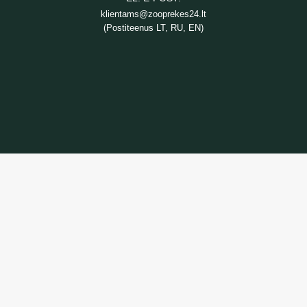
klientams@zooprekes24.lt
(Postiteenus LT, RU, EN)
TEAVE
Kaupade tarnimine
Privaatsuspoliitika
Ostutingimused
TEENUS
Kaupade tagastamine
Võtke meiega ühendust