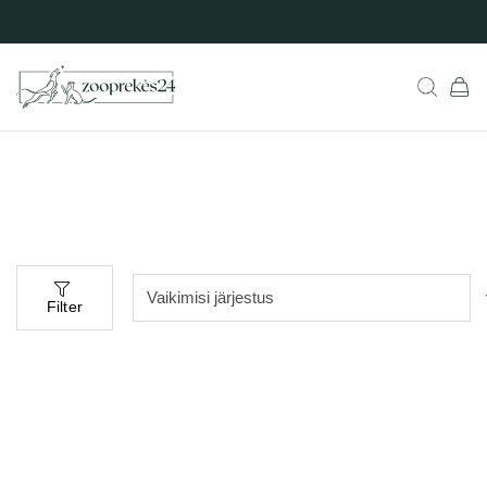
Filter
Populaarne
aadressil