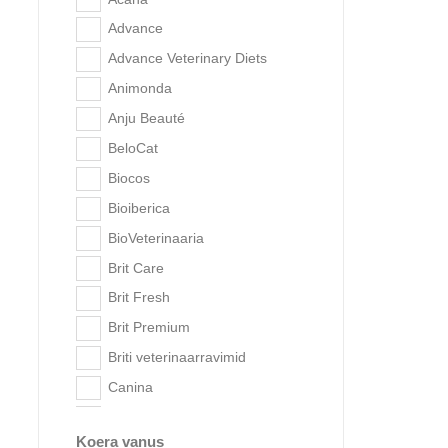
Animonda
Advance
Anju Beauté
Advance Veterinary Diets
Bioiberica
Animonda
Brit Care
Anju Beauté
Brit Fresh
BeloCat
Brit Premium
Biocos
Euka
Briti veterinaarravimid
C
Bioiberica
Canina
BioVeterinaaria
Canvit
Brit Care
Carnilove
Brit Fresh
Churu
Brit Premium
CoolPets
Briti veterinaarravimid
Country Dog
Canina
Dr. Clauders
Canvit
Eukanuba
Koera vanus
Carnilove