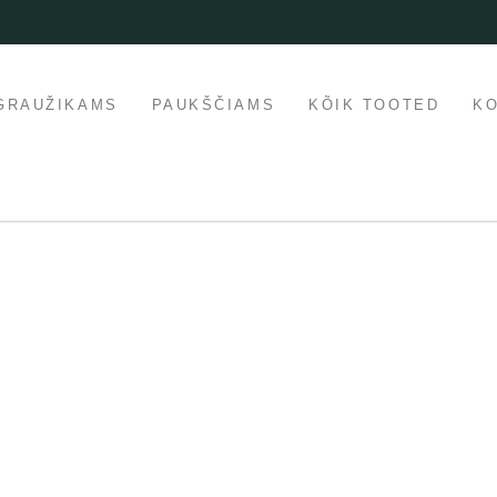
GRAUŽIKAMS
PAUKŠČIAMS
KÕIK TOOTED
K
laarne
ssil