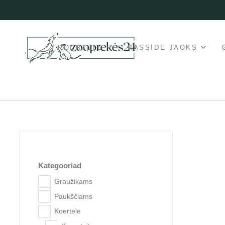
KOERTELE
KASSIDE JAOKS
Kategooriad
Graužikams
Paukščiams
Popu
Koertele
aadre