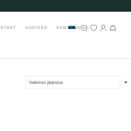
ONTAKT
UUDISED
KAMPAANIAD
Populaarne
aadressil