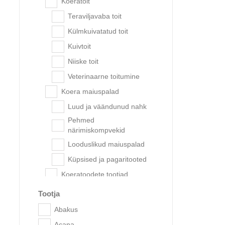
Koeratoit
Teraviljavaba toit
Külmkuivatatud toit
Kuivtoit
Niiske toit
Veterinaarne toitumine
Koera maiuspalad
Luud ja väändunud nahk
Pehmed
Eukanu
närimiskompvekid
Looduslikud maiuspalad
Küpsised ja pagaritooted
Koeratoodete tootjad
Acana
Tootja
Advance
Abakus
Advance Veterinary Diets
Acana