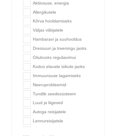
Profine
Aktiivsuse, energia
Rice
Chick
Mänguasjad
Quattro
Allergikutele
Sherniena
Kasside jaoks
Tõeline koer
Kõrva hooldamiseks
Südamed
Kassitoit
Royal Canin
Väljas viibijatele
Stirniena / Elniena
Delikatessid
Royal Canin veterinaardieetid
Hambaravi ja suuhooldus
Strutiena
Niiske toit
Sanal
Dressuuri ja treeningu jaoks
Sūris
Veterinaarne toitumine
Tauro Pro Line
Gliukozės reguliavimui
Küülik
Hügieen ja hooldus
Trixie
Kodus elavate isikute jaoks
Tunas
Tualetų priedai
Vetocanis
Immuunsuse tagamiseks
Marjad
Kassitoodete tootjad
Vetzyme
Neeruprobleemid
Putukad
Anju Beauté
Wanpy
Tundlik seedesüsteem
Puuviljad
Bioiberica
Luud ja liigesed
Kana
Brit Care
Autoga reisijatele
Goose
Gemon A
Briti veterinaarravimid
Lennureisijatele
Kala
Canvit
Maksafunktsioon
Dr. Clauders