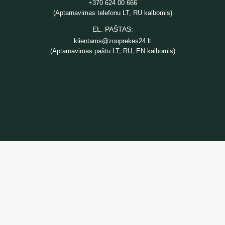
+370 624 00 666
(Aptarnavimas telefonu LT, RU kalbomis)
EL. PAŠTAS:
klientams@zooprekes24.lt
(Aptarnavimas paštu LT, RU, EN kalbomis)
INFORMACIJA
Prekių pristatymas
Privatumo politika
Pirkimo taisyklės ir sąlygos