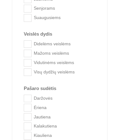
Senjorams
Suaugusiems
Veislės dydis
Didelėms veislėms
Mažoms veislėms
Vidutinėms veislėms
Visų dydžių veislėms
Brit 
Pašaro sudėtis
Daržovės
Ėriena
Jautiena
Kalakutiena
Kiauliena