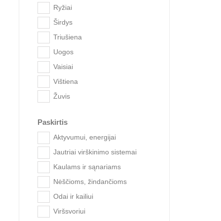
Ryžiai
Širdys
Triušiena
Uogos
Vaisiai
Vištiena
Brit Pr
Žuvis
Paskirtis
Aktyvumui, energijai
Jautriai virškinimo sistemai
Kaulams ir sąnariams
Nėščioms, žindančioms
Odai ir kailiui
Viršsvoriui