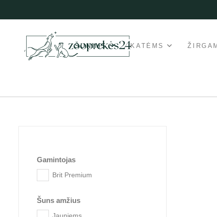
ŠUNIMS
KATĖMS
ŽIRGA
Gamintojas
Brit Premium
Šuns amžius
Jauniems