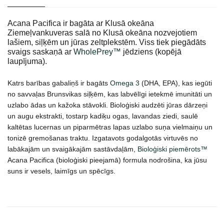
Acana Pacifica ir bagāta ar Klusā okeāna
Ziemeļvankuveras salā no Klusā okeāna nozvejotiem
lašiem, siļķēm un jūras zeltplekstēm. Viss tiek piegādāts
svaigs saskaņā ar
WholePrey™
jēdziens (kopējā
laupījuma).
Katrs barības gabaliņš ir bagāts
Omega 3
(DHA, EPA), kas iegūti
no savvaļas Brunsvikas siļķēm, kas labvēlīgi ietekmē imunitāti un
uzlabo ādas un kažoka stāvokli. Bioloģiski audzēti jūras dārzeņi
un augu ekstrakti, tostarp kadiķu ogas, lavandas ziedi, saulē
kaltētas lucernas un piparmētras lapas uzlabo suņa vielmaiņu un
tonizē gremošanas traktu. Izgatavots godalgotās virtuvēs no
labākajām un svaigākajām sastāvdaļām,
Bioloģiski piemērots™
Acana Pacifica (bioloģiski pieejamā) formula nodrošina, ka jūsu
suns ir vesels, laimīgs un spēcīgs.