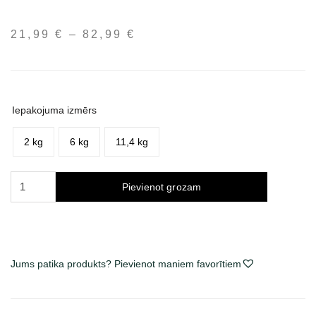
21,99
€
–
82,99
€
Price
range:
21,99 €
through
82,99 €
Iepakojuma izmērs
2 kg
6 kg
11,4 kg
Acana
Pievienot grozam
Pacifica
sausas
maistas
šunims
daudzums
Jums patika produkts? Pievienot maniem favorītiem