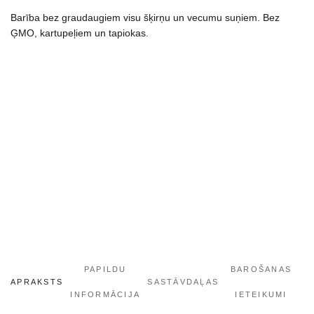
Barība bez graudaugiem visu šķirņu un vecumu suņiem. Bez
ĢMO, kartupeļiem un tapiokas.
PAPILDU
BAROŠANAS
APRAKSTS
SASTĀVDAĻAS
INFORMĀCIJA
IETEIKUMI