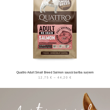
Quattro Adult Small Breed Salmon sausā barība suņiem
12,75
€
–
44,20
€
PRICE
RANGE:
12,75 €
THROUGH
44,20 €