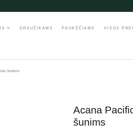
MS
GRAUŽIKAMS
PAUKŠČIAMS
VISOS PRE
stas šunims
Acana Pacifi
šunims