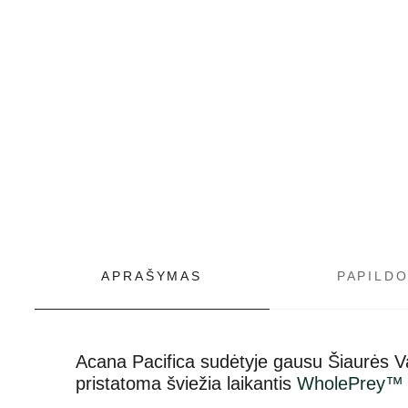
APRAŠYMAS
PAPILD
Acana Pacifica sudėtyje gausu Šiaurės Va
pristatoma šviežia laikantis
WholePrey™