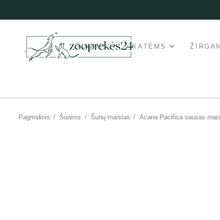
ŠUNIMS
KATĖMS
ŽIRGA
Pagrindinis
/
Šunims
/
Šunų maistas
/
Acana Pacifica sausas mai