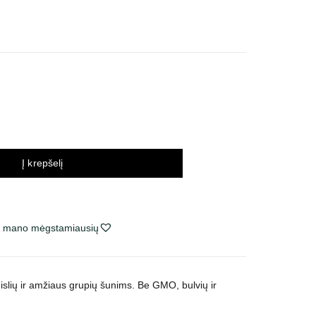
inų
tervalas:
o
,99 €
,99 €
Į krepšelį
ie mano mėgstamiausių
islių ir amžiaus grupių šunims. Be GMO, bulvių ir