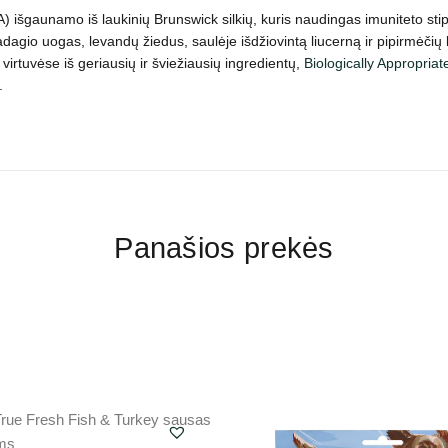
 išgaunamo iš laukinių Brunswick silkių, kuris naudingas imuniteto stipri
kadagio uogas, levandų žiedus, saulėje išdžiovintą liucerną ir pipirmėči
irtuvėse iš geriausių ir šviežiausių ingredientų,
Biologically Appropria
.
Panašios prekės