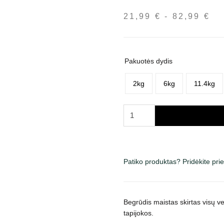
21,99
€
-
82,99
€
Ka
in
nu
21
Pakuotės dydis
iki
82
2kg
6kg
11.4kg
produkto
kiekis:
Acana
Pacifica
sausas
Patiko produktas? Pridėkite pr
maistas
šunims
Begrūdis maistas skirtas visų ve
tapijokos.