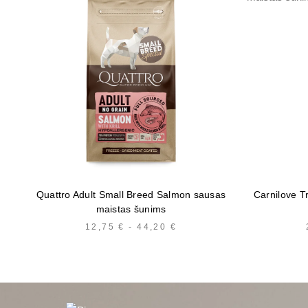
Quattro Adult Small Breed Salmon sausas
Carnilove T
maistas šunims
12,75
€
-
44,20
€
KAINŲ
INTERVALAS:
NUO
12,75 €
IKI
44,20 €