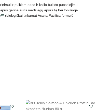
nimui ir puikiam odos ir kailio būklės puoselėjimui.
ų lapus gerina šuns medžiagų apykaitą bei tonizuoja
te™
(biologiškai tinkama) Acana Pacifica formulė
-