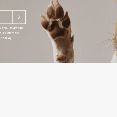
 apie išskirtinius
e su interneto
politiką.
NĖ INFORMACIJA
INFORMAC
:
Prekių pristat
666
Privatumo polit
 telefonu LT, RU kalbomis)
Pirkimo taisykl