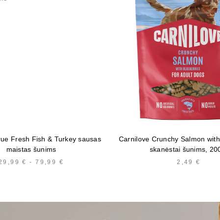
rue Fresh Fish & Turkey sausas
Carnilove Crunchy Salmon with
maistas šunims
skanėstai šunims, 20
29,99
€
-
79,99
€
KAINŲ
2,49
€
INTERVALAS:
NUO
29,99 €
IKI
79,99 €