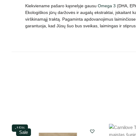
Kiekviename pašaro kąsnelyje gausu
Omega 3
(DHA, EPA)
Ekologiškos jūrų daržovės ir augalų ekstraktai, įskaitant 
virškinamąjį traktą. Pagaminta apdovanojimus laiminčiose v
garantuoja, kad Jūsų šuo bus sveikas, laimingas ir stiprus
-15%
Sale