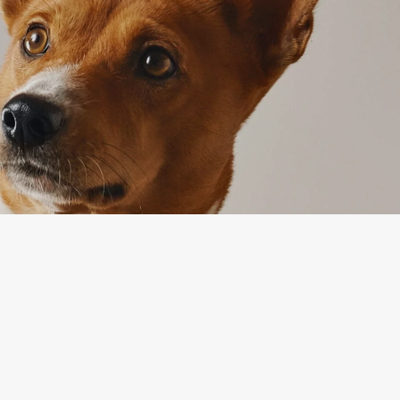
IJA
APTARNAVIMAS
ymas
Prekių grąžinimas
ika
Susisiekite su mumis
ės ir sąlygos
Prekių grąžinimo forma