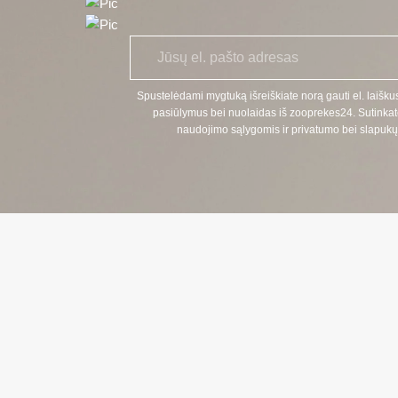
E
*
l.
p
a
Spustelėdami mygtuką išreiškiate norą gauti el. laiškus
š
pasiūlymus bei nuolaidas iš zooprekes24. Sutinkat
t
naudojimo sąlygomis ir privatumo bei slapukų 
a
s
KONTAKTI
TELEFONAS
+370 624 00 
(Aptarnavimas
EL. PAŠTAS: