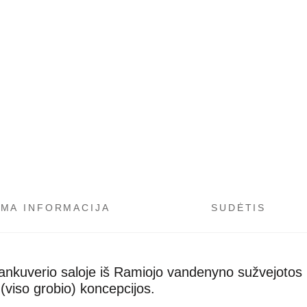
OMA INFORMACIJA
SUDĖTIS
nkuverio saloje iš Ramiojo vandenyno sužvejotos la
(viso grobio) koncepcijos.