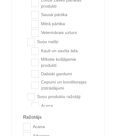
Lolīzē žāvēti pārtikas
produkti
Sausā pārtika
Mitrā pārtika
Veterinārais uzturs
Suņu našķi
Kauli un savīta āda
Mīkstie košļājamie
produkti
Dabiski gardumi
Eukanub
Cepumi un konditorejas
izstrādājumi
Suņu produktu ražotāji
Acana
Advance
Ražotājs
Anju Beauté
Acana
Bioiberica
Advance