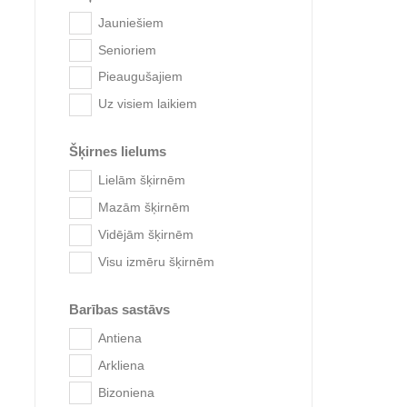
Josera
Jauniešiem
DOGOteka
Kong
Senioriem
Dr. Klauders
Kudo
Pieaugušajiem
Eukanuba
Monge
Uz visiem laikiem
Farmina
Monge M
Orijen
Fitmin for Life
Šķirnes lielums
Profine
Fitmin uztura programma
Lielām šķirnēm
Quattro
Fitmin tīrība
Mazām šķirnēm
Royal Canin
Gimborn
Royal Canin veterinārās
Vidējām šķirnēm
Hipodog
diētas
Visu izmēru šķirnēm
Hipiju mājdzīvnieks
Trixie
ICF
Vetocanis
Barības sastāvs
Josera
Vetzyme
Antiena
Kimo
Wanpy
Arkliena
Kong
Citi suņu produkti
Bizoniena
Kudo