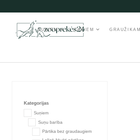
SUŅIEM
KAĶIEM
GRAUŽIKA
Kategorijas
Suņiem
Suņu barība
Popu
Pārtika bez graudaugiem