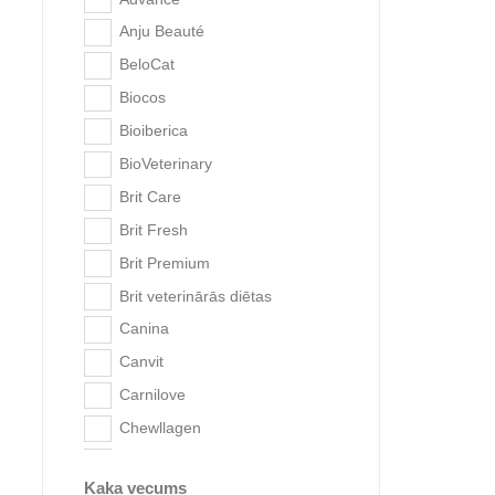
Brit Care
Anju Beauté
Brit Fresh
BeloCat
Brit Premium
Biocos
Brit veterinārās diētas
Bioiberica
Canina
BioVeterinary
Canvit
Brit Care
Monge 
Carnilove
Brit Fresh
Churu
Brit Premium
CoolPets
Brit veterinārās diētas
Dr. Klauders
Canina
Eukanuba
Canvit
Farmina
Carnilove
Fitmin for Life
Chewllagen
Fitmin uztura programma
Churu
Fitmin tīrība
Kaķa vecums
CoolPets