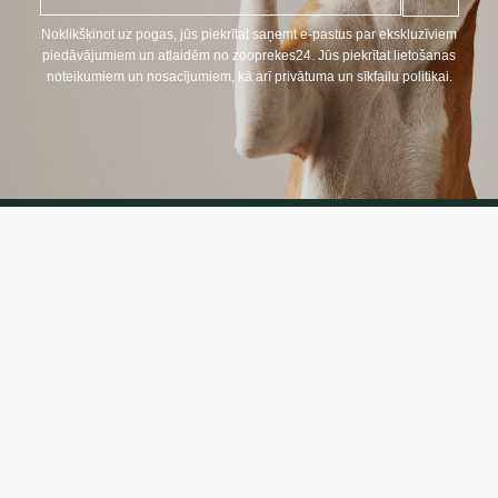
p
a
Noklikšķinot uz pogas, jūs piekrītat saņemt e-pastus par ekskluzīviem
s
piedāvājumiem un atlaidēm no zooprekes24. Jūs piekrītat lietošanas
t
noteikumiem un nosacījumiem, kā arī privātuma un sīkfailu politikai.
s