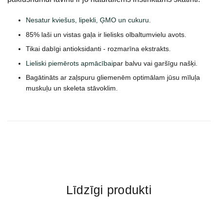
Nesatur kviešus, lipekli, ĢMO un cukuru
.
85% laši un vistas gaļa ir lielisks olbaltumvielu avots.
Tikai dabīgi antioksidanti - rozmarīna ekstrakts.
Lieliski piemērots apmācībai
par balvu vai garšīgu našķi.
Bagātināts ar zaļspuru gliemenēm optimālam jūsu mīluļa
muskuļu un skeleta stāvoklim.
Līdzīgi produkti