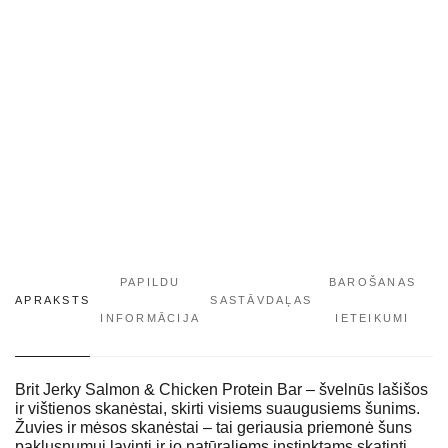
daudzums
PAPILDU
BAROŠANAS
APRAKSTS
SASTĀVDAĻAS
INFORMĀCIJA
IETEIKUMI
Brit Jerky Salmon & Chicken Protein Bar – švelnūs lašišos
ir vištienos skanėstai, skirti visiems suaugusiems šunims.
Žuvies ir mėsos skanėstai – tai geriausia priemonė šuns
paklusnumui lavinti ir jo natūraliems instinktams skatinti.