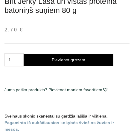
Brit Jerky Laša un vistas proteīna
batoniņš suņiem 80 g
2,70
€
Brit
Pievienot grozam
Jerky
Salmon
&
Chicken
Jums patika produkts? Pievienot maniem favorītiem
Protein
Bar
skanėstai
šunims
Švelnaus skonio skanėstai su gardžia lašiša ir vištiena.
80
Pagaminta iš aukščiausios kokybės šviežios žuvies ir
g
mėsos.