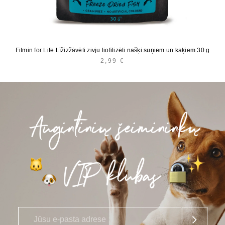
Fitmin for Life Līžizžāvēti zivju liofilizēti našķi suņiem un kaķiem 30 g
2,99
€
E
*
-