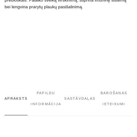
išvengti
bei lengvina prarytų plaukų pasišalinimą.
plaukų
gumulėlių
susidarymo,
100
g
daudzums
PAPILDU
BAROŠANAS
APRAKSTS
SASTĀVDAĻAS
INFORMĀCIJA
IETEIKUMI