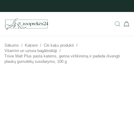
Sākums
/
Kaķiem
/
Citi kaķu produkti
/
Vitamīni un uztura bagātinātāji
/
Trixie Malt Plus pasta katėms, gerina virškinimą ir padeda išvengti
plaukų gumulėlių susidarymo, 100 g