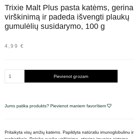
Trixie Malt Plus pasta katėms, gerina
virškinimą ir padeda išvengti plaukų
gumulėlių susidarymo, 100 g
4,99
€
Trixie
Pievienot grozam
Malt
Plus
pasta
katėms,
Jums patika produkts? Pievienot maniem favorītiem
gerina
virškinimą
ir
Pritaikyta visų amžių katėms. Papildyta natūraliu imunoglobulinu ir
padeda
prebiotikais. Palaiko sveiką virškinimą, stiprina imuninę sistemą