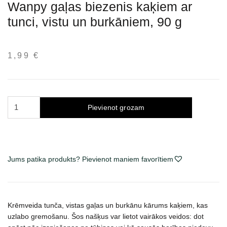
Wanpy gaļas biezenis kaķiem ar
tunci, vistu un burkāniem, 90 g
1,99
€
Wanpy
Pievienot grozam
mėsos
tyrelė
katėms
su
Jums patika produkts? Pievienot maniem favorītiem
tunu,
vištiena
ir
morkomis,
Krēmveida tunča, vistas gaļas un burkānu kārums kaķiem, kas
90
uzlabo gremošanu. Šos našķus var lietot vairākos veidos: dot
g