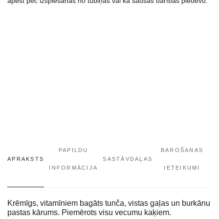
apēst pēc izspiešanas no tūbiņas vai kā sausās barības piedevu.
daudzums
PAPILDU
BAROŠANAS
APRAKSTS
SASTĀVDAĻAS
INFORMĀCIJA
IETEIKUMI
Krēmīgs, vitamīniem bagāts tunča, vistas gaļas un burkānu
pastas kārums. Piemērots visu vecumu kaķiem.