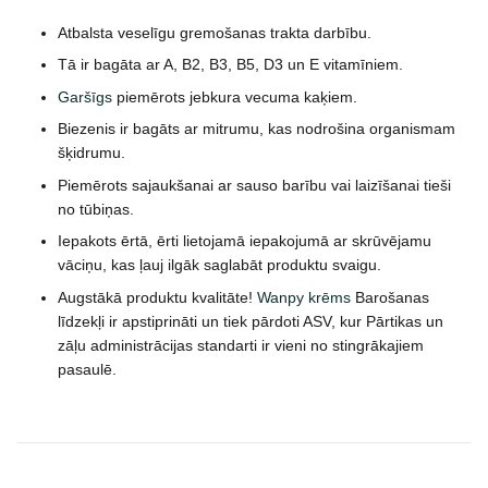
Atbalsta veselīgu gremošanas trakta darbību.
Tā ir bagāta ar A, B2, B3, B5, D3 un E vitamīniem.
Garšīgs
piemērots jebkura vecuma kaķiem.
Biezenis ir bagāts ar mitrumu, kas nodrošina organismam
šķidrumu.
Piemērots sajaukšanai ar sauso barību vai laizīšanai tieši
no tūbiņas.
Iepakots ērtā, ērti lietojamā iepakojumā ar skrūvējamu
vāciņu, kas ļauj ilgāk saglabāt produktu svaigu.
Augstākā produktu kvalitāte!
Wanpy krēms
Barošanas
līdzekļi ir apstiprināti un tiek pārdoti ASV, kur Pārtikas un
zāļu administrācijas standarti ir vieni no stingrākajiem
pasaulē.