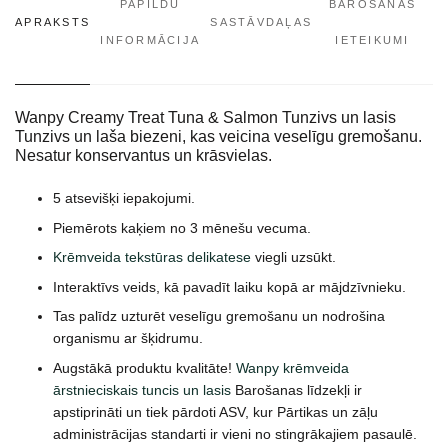
PAPILDU
BAROŠANAS
APRAKSTS
SASTĀVDAĻAS
INFORMĀCIJA
IETEIKUMI
Wanpy Creamy Treat Tuna & Salmon Tunzivs un lasis
Tunzivs un laša biezeni, kas veicina veselīgu gremošanu.
Nesatur konservantus un krāsvielas.
5 atsevišķi iepakojumi.
Piemērots kaķiem no 3 mēnešu vecuma.
Krēmveida tekstūras delikatese
viegli uzsūkt.
Interaktīvs veids, kā pavadīt laiku kopā ar mājdzīvnieku.
Tas palīdz uzturēt veselīgu gremošanu un nodrošina
organismu ar šķidrumu.
Augstākā produktu kvalitāte!
Wanpy krēmveida
ārstnieciskais tuncis un lasis
Barošanas līdzekļi ir
apstiprināti un tiek pārdoti ASV, kur Pārtikas un zāļu
administrācijas standarti ir vieni no stingrākajiem pasaulē.