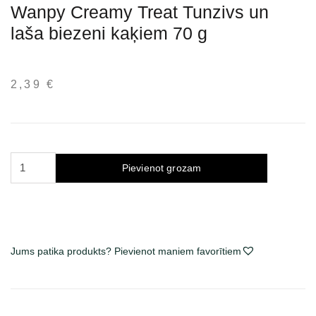
Wanpy Creamy Treat Tunzivs un
laša biezeni kaķiem 70 g
2,39
€
Wanpy
Pievienot grozam
Creamy
Treat
Tuna
&
Salmon
Jums patika produkts? Pievienot maniem favorītiem
tyrelių
skanėstai
katėms
70