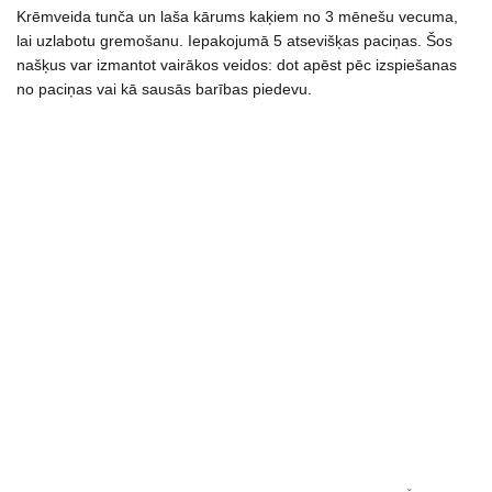
Krēmveida tunča un laša kārums kaķiem no 3 mēnešu vecuma,
g
lai uzlabotu gremošanu. Iepakojumā 5 atsevišķas paciņas. Šos
daudzums
našķus var izmantot vairākos veidos: dot apēst pēc izspiešanas
no paciņas vai kā sausās barības piedevu.